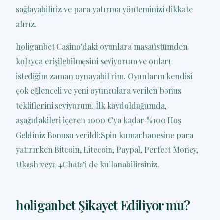
sağlayabiliriz ve para yatırma yönteminizi dikkate
alırız.
holiganbet Casino’daki oyunlara masaüstümden
kolayca erişilebilmesini seviyorum ve onları
istediğim zaman oynayabilirim. Oyunların kendisi
çok eğlenceli ve yeni oyunculara verilen bonus
tekliflerini seviyorum. İlk kaydolduğumda,
aşağıdakileri içeren 1000 €’ya kadar %100 Hoş
Geldiniz Bonusu verildi:Spin kumarhanesine para
yatırırken Bitcoin, Litecoin, Paypal, Perfect Money,
Ukash veya 4Chats’i de kullanabilirsiniz.
holiganbet Şikayet Ediliyor mu?