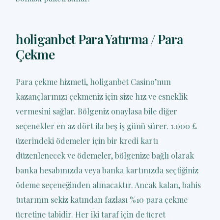
holiganbet Para Yatırma / Para
Çekme
Para çekme hizmeti, holiganbet Casino’nun
kazançlarınızı çekmeniz için size hız ve esneklik
vermesini sağlar. Bölgeniz onaylasa bile diğer
seçenekler en az dört ila beş iş günü sürer. 1.000 £
üzerindeki ödemeler için bir kredi kartı
düzenlenecek ve ödemeler, bölgenize bağlı olarak
banka hesabınızda veya banka kartınızda seçtiğiniz
ödeme seçeneğinden alınacaktır. Ancak kalan, bahis
tutarının sekiz katından fazlası %10 para çekme
ücretine tabidir. Her iki taraf için de ücret