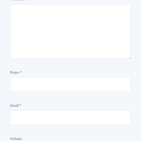
Name
*
Email
*
Website