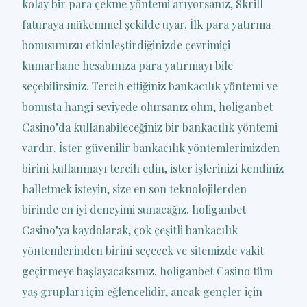
kolay bir para çekme yöntemi arıyorsanız, Skrill
faturaya mükemmel şekilde uyar. İlk para yatırma
bonusunuzu etkinleştirdiğinizde çevrimiçi
kumarhane hesabınıza para yatırmayı bile
seçebilirsiniz. Tercih ettiğiniz bankacılık yöntemi ve
bonusta hangi seviyede olursanız olun, holiganbet
Casino’da kullanabileceğiniz bir bankacılık yöntemi
vardır. İster güvenilir bankacılık yöntemlerimizden
birini kullanmayı tercih edin, ister işlerinizi kendiniz
halletmek isteyin, size en son teknolojilerden
birinde en iyi deneyimi sunacağız. holiganbet
Casino’ya kaydolarak, çok çeşitli bankacılık
yöntemlerinden birini seçecek ve sitemizde vakit
geçirmeye başlayacaksınız. holiganbet Casino tüm
yaş grupları için eğlencelidir, ancak gençler için