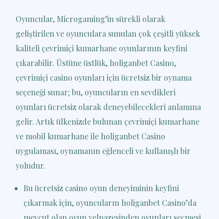
Oyuncular, Microgaming’in sürekli olarak
geliştirilen ve oyunculara sunulan çok çeşitli yüksek
kaliteli çevrimiçi kumarhane oyunlarının keyfini
çıkarabilir. Üstüne üstlük, holiganbet Casino,
çevrimiçi casino oyunları için ücretsiz bir oynama
seçeneği sunar; bu, oyuncuların en sevdikleri
oyunları ücretsiz olarak deneyebilecekleri anlamına
gelir. Artık ülkenizde bulunan çevrimiçi kumarhane
ve mobil kumarhane ile holiganbet Casino
uygulaması, oynamanın eğlenceli ve kullanışlı bir
yoludur.
Bu ücretsiz casino oyun deneyiminin keyfini
çıkarmak için, oyuncuların holiganbet Casino’da
mevcut olan oyun yelpazesinden oyunları seçmesi,