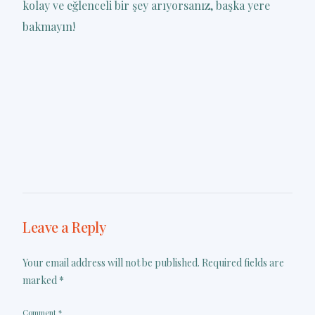
kolay ve eğlenceli bir şey arıyorsanız, başka yere
bakmayın!
Leave a Reply
Your email address will not be published.
Required fields are
marked
*
Comment
*