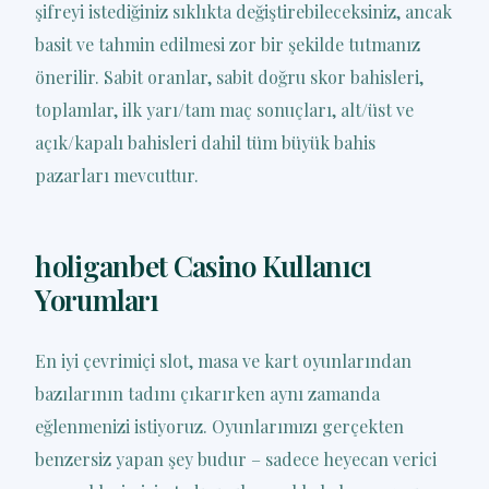
şifreyi istediğiniz sıklıkta değiştirebileceksiniz, ancak
basit ve tahmin edilmesi zor bir şekilde tutmanız
önerilir. Sabit oranlar, sabit doğru skor bahisleri,
toplamlar, ilk yarı/tam maç sonuçları, alt/üst ve
açık/kapalı bahisleri dahil tüm büyük bahis
pazarları mevcuttur.
holiganbet Casino Kullanıcı
Yorumları
En iyi çevrimiçi slot, masa ve kart oyunlarından
bazılarının tadını çıkarırken aynı zamanda
eğlenmenizi istiyoruz. Oyunlarımızı gerçekten
benzersiz yapan şey budur – sadece heyecan verici