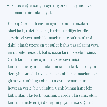
Sadece eğlence için oynanıyorsa bu oyunda yer
almanın bir anlamı yok.
En popüler canlı casino oyunlarından bazıları
blackjack, rulet, bakara, barbut ve diğerleridir.
Çevrimiçi veya mobil kumarhanede bulunanlar da
dahil olmak üzere en popüler bahis pazarlarını veya
en popüler egzotik bahis pazarlarını seçebilirsiniz.
Canlı kumarhane oyunları, size çevrimiçi
kumarhane oyunlarından tamamen farklı bir oyun
deneyimi sunabilir ve kara tabanlı bir kumarhaneye
gitme zorunluluğu olmadan oyun oynamanın
heyecan verici bir yoludur. Canlı kumarhane için
kullanılan playtech yazılımı, nerede olursanız olun
kumarhanede en iyi deneyimi yaşamanızı sağlar. Bu