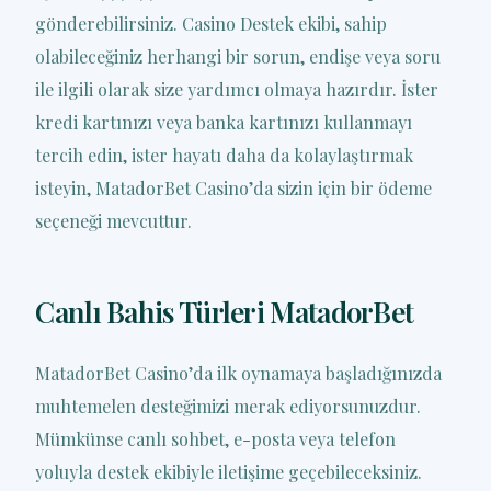
gönderebilirsiniz. Casino Destek ekibi, sahip
olabileceğiniz herhangi bir sorun, endişe veya soru
ile ilgili olarak size yardımcı olmaya hazırdır. İster
kredi kartınızı veya banka kartınızı kullanmayı
tercih edin, ister hayatı daha da kolaylaştırmak
isteyin, MatadorBet Casino’da sizin için bir ödeme
seçeneği mevcuttur.
Canlı Bahis Türleri MatadorBet
MatadorBet Casino’da ilk oynamaya başladığınızda
muhtemelen desteğimizi merak ediyorsunuzdur.
Mümkünse canlı sohbet, e-posta veya telefon
yoluyla destek ekibiyle iletişime geçebileceksiniz.