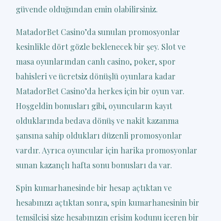
güvende olduğundan emin olabilirsiniz.
MatadorBet Casino’da sunulan promosyonlar
kesinlikle dört gözle beklenecek bir şey. Slot ve
masa oyunlarından canlı casino, poker, spor
bahisleri ve ücretsiz dönüşlü oyunlara kadar
MatadorBet Casino’da herkes için bir oyun var.
Hoşgeldin bonusları gibi, oyuncuların kayıt
olduklarında bedava dönüş ve nakit kazanma
şansına sahip oldukları düzenli promosyonlar
vardır. Ayrıca oyuncular için harika promosyonlar
sunan kazançlı hafta sonu bonusları da var.
Spin kumarhanesinde bir hesap açtıktan ve
hesabınızı açtıktan sonra, spin kumarhanesinin bir
temsilcisi size hesabınızın erişim kodunu içeren bir