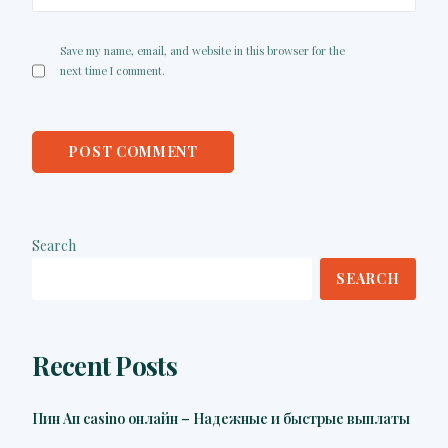
Save my name, email, and website in this browser for the
next time I comment.
Search
SEARCH
Recent Posts
Пин Ап casino онлайн – Надежные и быстрые выплаты