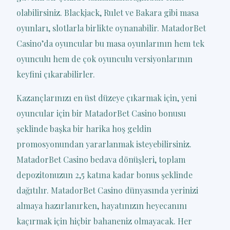
olabilirsiniz. Blackjack, Rulet ve Bakara gibi masa
oyunları, slotlarla birlikte oynanabilir. MatadorBet
Casino’da oyuncular bu masa oyunlarının hem tek
oyunculu hem de çok oyunculu versiyonlarının
keyfini çıkarabilirler.
Kazançlarınızı en üst düzeye çıkarmak için, yeni
oyuncular için bir MatadorBet Casino bonusu
şeklinde başka bir harika hoş geldin
promosyonundan yararlanmak isteyebilirsiniz.
MatadorBet Casino bedava dönüşleri, toplam
depozitonuzun 2,5 katına kadar bonus şeklinde
dağıtılır. MatadorBet Casino dünyasında yerinizi
almaya hazırlanırken, hayatınızın heyecanını
kaçırmak için hiçbir bahaneniz olmayacak. Her