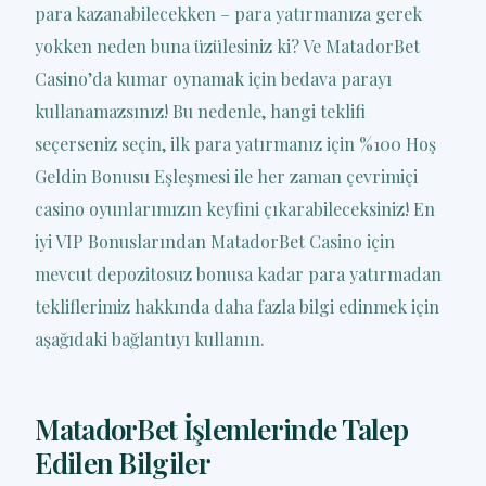
para kazanabilecekken – para yatırmanıza gerek
yokken neden buna üzülesiniz ki? Ve MatadorBet
Casino’da kumar oynamak için bedava parayı
kullanamazsınız! Bu nedenle, hangi teklifi
seçerseniz seçin, ilk para yatırmanız için %100 Hoş
Geldin Bonusu Eşleşmesi ile her zaman çevrimiçi
casino oyunlarımızın keyfini çıkarabileceksiniz! En
iyi VIP Bonuslarından MatadorBet Casino için
mevcut depozitosuz bonusa kadar para yatırmadan
tekliflerimiz hakkında daha fazla bilgi edinmek için
aşağıdaki bağlantıyı kullanın.
MatadorBet İşlemlerinde Talep
Edilen Bilgiler