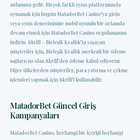
anlamına gelir. Birçok farklı oyun platformunda
oynamak için bugün MatadorBet Casino’ya girin
veya oyun deneyiminize mobil uyumlu bir ortamda
devam etmek için MatadorBet Casino uygulamasını
indirin. Skrill – Birleşik Krallık’ta yaşayan
müşteriler için, Birleşik Krallık merkezli bir ödeme
sağlayıcısı olan Skrill’den ödeme kabul ediyoruz.
Diğer ülkelerden müşteriler, para yatırma ve çekme
işlemleri yapmak için Skrill’i kullanabilir.
MatadorBet Güncel Giriş
Kampanyaları
MatadorBet Casino, herhangi bir İçeriği herhangi