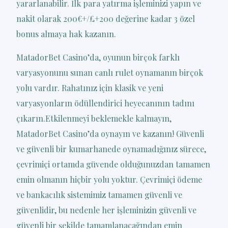
yararlanabilir. İlk para yatırma işleminizi yapın ve
nakit olarak 200€+/£+200 değerine kadar 3 özel
bonus almaya hak kazanın.
MatadorBet Casino’da, oyunun birçok farklı
varyasyonunu sunan canlı rulet oynamanın birçok
yolu vardır. Rahatınız için klasik ve yeni
varyasyonların ödüllendirici heyecanının tadını
çıkarın.Etkilenmeyi beklemekle kalmayın,
MatadorBet Casino’da oynayın ve kazanın! Güvenli
ve güvenli bir kumarhanede oynamadığınız sürece,
çevrimiçi ortamda güvende olduğunuzdan tamamen
emin olmanın hiçbir yolu yoktur. Çevrimiçi ödeme
ve bankacılık sistemimiz tamamen güvenli ve
güvenlidir, bu nedenle her işleminizin güvenli ve
güvenli bir şekilde tamamlanacağından emin