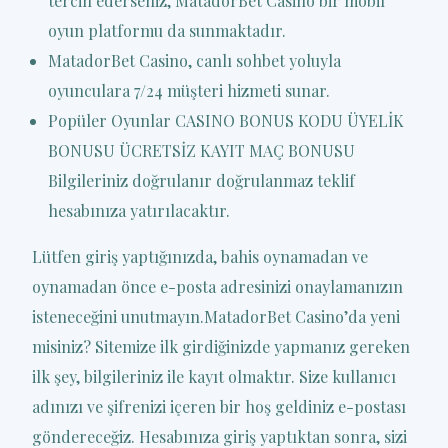
tercih ederseniz, MatadorBet Casino bir mobil
oyun platformu da sunmaktadır.
MatadorBet Casino, canlı sohbet yoluyla
oyunculara 7/24 müşteri hizmeti sunar.
Popüler Oyunlar CASINO BONUS KODU ÜYELİK
BONUSU ÜCRETSİZ KAYIT MAÇ BONUSU
Bilgileriniz doğrulanır doğrulanmaz teklif
hesabınıza yatırılacaktır.
Lütfen giriş yaptığınızda, bahis oynamadan ve
oynamadan önce e-posta adresinizi onaylamanızın
isteneceğini unutmayın.MatadorBet Casino’da yeni
misiniz? Sitemize ilk girdiğinizde yapmanız gereken
ilk şey, bilgileriniz ile kayıt olmaktır. Size kullanıcı
adınızı ve şifrenizi içeren bir hoş geldiniz e-postası
göndereceğiz. Hesabınıza giriş yaptıktan sonra, sizi