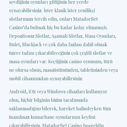
sevdiğiniz oyunları gittiğiniz her yerde
oynayabilirsiniz. İster klasik ister yenilikçi
slotlarımızı tercih edin, onları MatadorBet
Casino’da bulmak hiç bu kadar kolay olmamıştı.
Depozitosuz Slotlar, Aşamalı Slotlar, Masa Oyunları,
Rulet, Blackjack ve çok daha fazlası dahil olmak
üzere tadını çıkarabileceğiniz çok çeşitli slotlar ve
masa oyunları var. Seçtiğiniz casino oyununu, türü
ne olursa olsun, masaüstünüzden, tabletinizden veya
mobil cihazınızdan oynayabilirsiniz.
Android, iOS veya Windows cihazları kullanıyor
olun, hiçbir bilginin bizim tarafımızda
saklanmadığını bilerek, hareket halindeyken tüm
inanılmaz kumarhane oyunlarının keyfini
çıkarabilirsiniz. MatadorBet Casino hoşgeldin