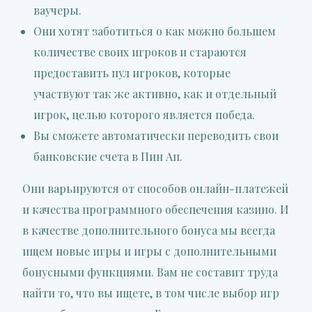
ваучеры.
Они хотят заботиться о как можно большем
количестве своих игроков и стараются
предоставить пул игроков, которые
участвуют так же активно, как и отдельный
игрок, целью которого является победа.
Вы сможете автоматически переводить свои
банковские счета в Пин Ап.
Они варьируются от способов онлайн-платежей
и качества программного обеспечения казино. И
в качестве дополнительного бонуса мы всегда
ищем новые игры и игры с дополнительными
бонусными функциями. Вам не составит труда
найти то, что вы ищете, в том числе выбор игр