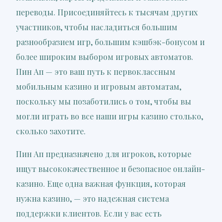
переводы. Присоединяйтесь к тысячам других
участников, чтобы насладиться большим
разнообразием игр, большим кэшбэк-бонусом и
более широким выбором игровых автоматов.
Пин Ап — это ваш путь к первоклассным
мобильным казино и игровым автоматам,
поскольку мы позаботились о том, чтобы вы
могли играть во все наши игры казино столько,
сколько захотите.
Пин Ап предназначено для игроков, которые
ищут высококачественное и безопасное онлайн-
казино. Еще одна важная функция, которая
нужна казино, — это надежная система
поддержки клиентов. Если у вас есть