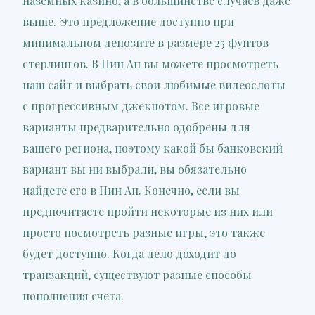
наземных казино, а в большинстве случаев даже
выше. Это предложение доступно при
минимальном депозите в размере 25 фунтов
стерлингов. В Пин Ап вы можете просмотреть
наш сайт и выбрать свои любимые видеослоты
с прогрессивным джекпотом. Все игровые
варианты предварительно одобрены для
вашего региона, поэтому какой бы банковский
вариант вы ни выбрали, вы обязательно
найдете его в Пин Ап. Конечно, если вы
предпочитаете пройти некоторые из них или
просто посмотреть разные игры, это также
будет доступно. Когда дело доходит до
транзакций, существуют разные способы
пополнения счета.