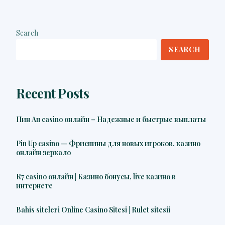
Search
SEARCH
Recent Posts
Пин Ап casino онлайн – Надежные и быстрые выплаты
Pin Up casino — Фриспины для новых игроков, казино
онлайн зеркало
R7 casino онлайн | Казино бонусы, live казино в
интернете
Bahis siteleri Online Casino Sitesi | Rulet sitesii