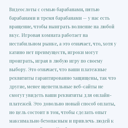
Видеослоты с семью барабанами, пятью
барабанами и тремя барабанами — у нас есть
вращение, чтобы выиграть волнение на любой
вкус. Игровая комната работает на
нестабильном рынке, а это означает, что, хотя у
казино нет преимуществ, игроки могут
проиграть, играя в любую игру по своему
выбору. Это означает, что ваши платежные
реквизиты гарантированно защищены, так что
другие, менее щепетильные веб-сайты не
смогут увидеть ваши реквизиты для онлайн-
платежей. Это довольно новый способ оплаты,
но цель состоит в том, чтобы сделать опыт
максимально безопасным и привлечь людей к