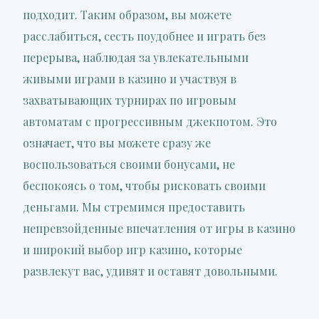
подходит. Таким образом, вы можете
расслабиться, сесть поудобнее и играть без
перерыва, наблюдая за увлекательными
живыми играми в казино и участвуя в
захватывающих турнирах по игровым
автоматам с прогрессивным джекпотом. Это
означает, что вы можете сразу же
воспользоваться своими бонусами, не
беспокоясь о том, чтобы рисковать своими
деньгами. Мы стремимся предоставить
непревзойденные впечатления от игры в казино
и широкий выбор игр казино, которые
развлекут вас, удивят и оставят довольными.