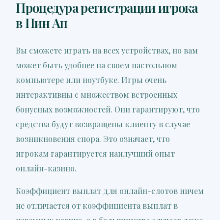
Процедура регистрации игрока
в Пин Ап
Вы сможете играть на всех устройствах, но вам
может быть удобнее на своем настольном
компьютере или ноутбуке. Игры очень
интерактивны с множеством встроенных
бонусных возможностей. Они гарантируют, что
средства будут возвращены клиенту в случае
возникновения спора. Это означает, что
игрокам гарантируется наилучший опыт
онлайн-казино.
Коэффициент выплат для онлайн-слотов ничем
не отличается от коэффициента выплат в