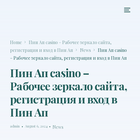
Home
Пин Ап casino – Рабочее зеркало сайта,
регистрация и вход в Пин Ап
News
Пин Ап casino
– Рабочее зеркало сайта, регистрация и вход в Пин Ап
Пин Ап casino –
Рабочее зеркало сайта,
регистрация и вход в
Пин Ап
admin
August 6, 2024
News