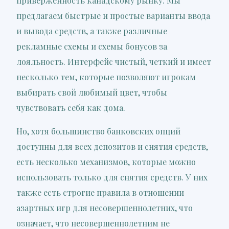
приверженность канадскому рынку. Мы
предлагаем быстрые и простые варианты ввода
и вывода средств, а также различные
рекламные схемы и схемы бонусов за
лояльность. Интерфейс чистый, четкий и имеет
несколько тем, которые позволяют игрокам
выбирать свой любимый цвет, чтобы
чувствовать себя как дома.
Но, хотя большинство банковских опций
доступны для всех депозитов и снятия средств,
есть несколько механизмов, которые можно
использовать только для снятия средств. У них
также есть строгие правила в отношении
азартных игр для несовершеннолетних, что
означает, что несовершеннолетним не