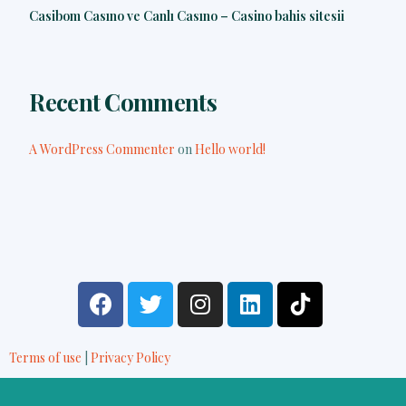
Casibom Casıno ve Canlı Casıno – Casino bahis sitesii
Recent Comments
A WordPress Commenter
on
Hello world!
Terms of use
|
Privacy Policy
GET A FREE QUOTE