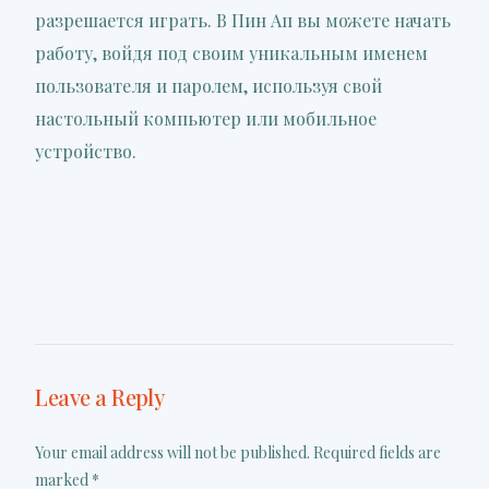
разрешается играть. В Пин Ап вы можете начать
работу, войдя под своим уникальным именем
пользователя и паролем, используя свой
настольный компьютер или мобильное
устройство.
Leave a Reply
Your email address will not be published.
Required fields are
marked
*