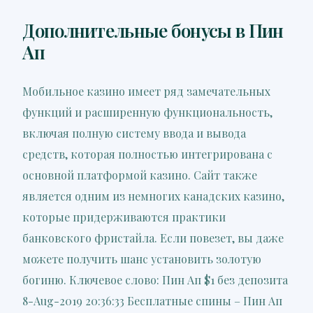
Дополнительные бонусы в Пин
Ап
Мобильное казино имеет ряд замечательных
функций и расширенную функциональность,
включая полную систему ввода и вывода
средств, которая полностью интегрирована с
основной платформой казино. Сайт также
является одним из немногих канадских казино,
которые придерживаются практики
банковского фристайла. Если повезет, вы даже
можете получить шанс установить золотую
богиню. Ключевое слово: Пин Ап $1 без депозита
8-Aug-2019 20:36:33 Бесплатные спины – Пин Ап