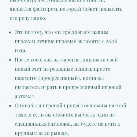
является фактором, который может повысить
его репутацию.
Это потому, что мы предлагаем нашим
игрокам лучшие игровые автоматы с 2008
года.
После того, как вы зарегистрировали свой
новый счет на реальные деньги, просто
нажмите «прогрессивный», когда вы
пытаетесь играть в прогрессивный игровой
автомат.
Символы и игровой процесс основаны на этой
теме, и если вы сможете выбрать один из
специальных символов, вы будете на пути к
крупным выигрышам.