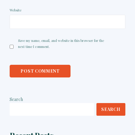
Website
Save my name, email, and website in this browser for the
next time I comment.
Search
SEARCH