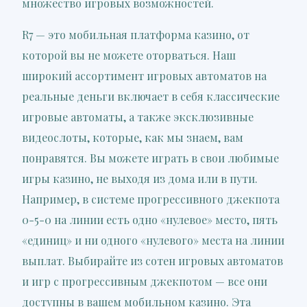
множество игровых возможностей.
R7 — это мобильная платформа казино, от
которой вы не можете оторваться. Наш
широкий ассортимент игровых автоматов на
реальные деньги включает в себя классические
игровые автоматы, а также эксклюзивные
видеослоты, которые, как мы знаем, вам
понравятся. Вы можете играть в свои любимые
игры казино, не выходя из дома или в пути.
Например, в системе прогрессивного джекпота
0-5-0 на линии есть одно «нулевое» место, пять
«единиц» и ни одного «нулевого» места на линии
выплат. Выбирайте из сотен игровых автоматов
и игр с прогрессивным джекпотом — все они
доступны в вашем мобильном казино. Эта