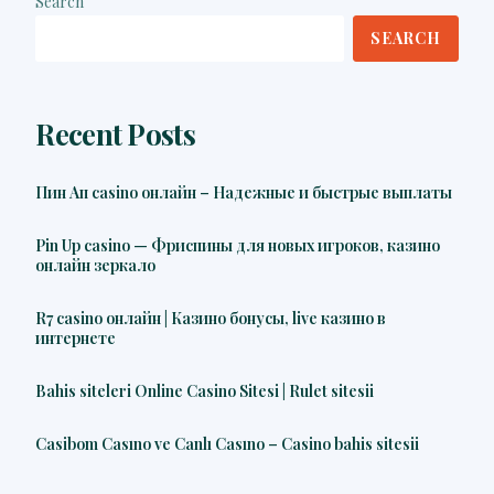
Search
SEARCH
Recent Posts
Пин Ап casino онлайн – Надежные и быстрые выплаты
Pin Up casino — Фриспины для новых игроков, казино
онлайн зеркало
R7 casino онлайн | Казино бонусы, live казино в
интернете
Bahis siteleri Online Casino Sitesi | Rulet sitesii
Casibom Casıno ve Canlı Casıno – Casino bahis sitesii