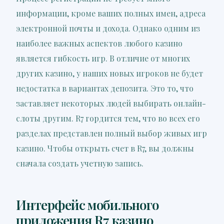
информации, кроме ваших полных имен, адреса
электронной почты и дохода. Однако одним из
наиболее важных аспектов любого казино
является гибкость игр. В отличие от многих
других казино, у наших новых игроков не будет
недостатка в вариантах депозита. Это то, что
заставляет некоторых людей выбирать онлайн-
слоты другим. R7 гордится тем, что во всех его
разделах представлен полный выбор живых игр
казино. Чтобы открыть счет в R7, вы должны
сначала создать учетную запись.
Интерфейс мобильного
приложения R7 казино