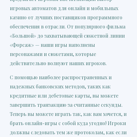
игровых автоматов для онлайн и мобильных
казино от лучших поставщиков программного
обеспечения в отрасли. От популярного фильма
«Большой» до захватывающей сюжетной линии
«Форсаж» — наши игры наполнены
персонажами и сюжетами, которые
действительно волнуют наших игроков.
С помощью наиболее распространенных и
надежных банковских методов, таких как
кредитные или дебетовые карты, вы можете
завершить транзакцию за считанные секунды.
Теперь вы можете играть так, как вам хочется, и
брать онлайн-игры с собой куда угодно! Игроки
должны следовать тем же протоколам, как если