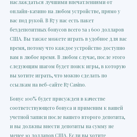
наслаждаться лучшими впечатлениями от
онлайн-казино на любом устройстве, прямо у
вас под рукой. В R7 у нас есть пакет
бездепозитных бонусов всего за 1 600 долларов
США. Вы также можете играть в удобное для вас
время, потому что каждое устройство доступно
вам в любое время. В любом случае, после этого
следующим шагом будет поиск игры, в которую
вы хотите играть, что можно сделать по
ссылкам на веб-сайте R7 Casino.
Бонус 100% будет присужден в качестве
соответствующего бонуса и применим к вашей
учетной записи после вашего второго депозита,
и вы должны внести депозиты на сумму не
менее 10 долларов США. Если вы хотите