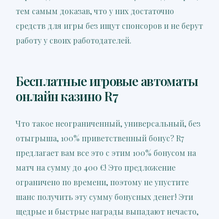
тем самым доказав, что у них достаточно
средств для игры без ищут спонсоров и не берут
работу у своих работодателей.
Бесплатные игровые автоматы
онлайн казино R7
Что такое неограниченный, универсальный, без
отыгрыша, 100% приветственный бонус? R7
предлагает вам все это с этим 100% бонусом на
матч на сумму до 400 €! Это предложение
ограничено по времени, поэтому не упустите
шанс получить эту сумму бонусных денег! Эти
щедрые и быстрые награды выпадают нечасто,