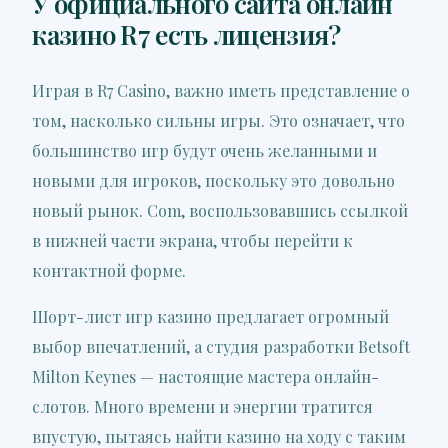
У официального сайта онлайн
казино R7 есть лицензия?
Играя в R7 Casino, важно иметь представление о
том, насколько сильны игры. Это означает, что
большинство игр будут очень желанными и
новыми для игроков, поскольку это довольно
новый рынок. Com, воспользовавшись ссылкой
в нижней части экрана, чтобы перейти к
контактной форме.
Шорт-лист игр казино предлагает огромный
выбор впечатлений, а студия разработки Betsoft
Milton Keynes — настоящие мастера онлайн-
слотов. Много времени и энергии тратится
впустую, пытаясь найти казино на ходу с таким