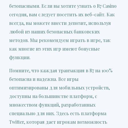
безопасными. Если вы хотите узнать о R7 Casino
сегодня, вам следует посетить их веб-сайт. Как
всегда, вы можете внести депозит, используя
любой из наших безопасных банковских
методов. Мы рекомендуем играть в игре, так
как многие из этих игр имеют бонусные
функции.
Помните, что каждая транзакция в R7 на 100%
безопасна и надежна. Все игры
оптимизированы для мобильных устройств,
доступны на большинстве платформ, с
множеством функций, разработанных
специально для них. Здесь есть платформа
Twitter, которая дает игрокам возможность