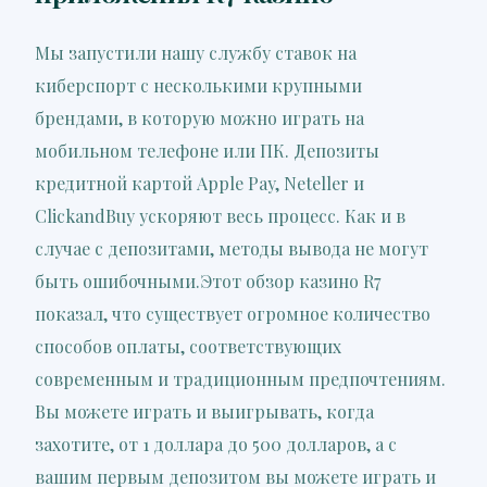
Мы запустили нашу службу ставок на
киберспорт с несколькими крупными
брендами, в которую можно играть на
мобильном телефоне или ПК. Депозиты
кредитной картой Apple Pay, Neteller и
ClickandBuy ускоряют весь процесс. Как и в
случае с депозитами, методы вывода не могут
быть ошибочными.Этот обзор казино R7
показал, что существует огромное количество
способов оплаты, соответствующих
современным и традиционным предпочтениям.
Вы можете играть и выигрывать, когда
захотите, от 1 доллара до 500 долларов, а с
вашим первым депозитом вы можете играть и