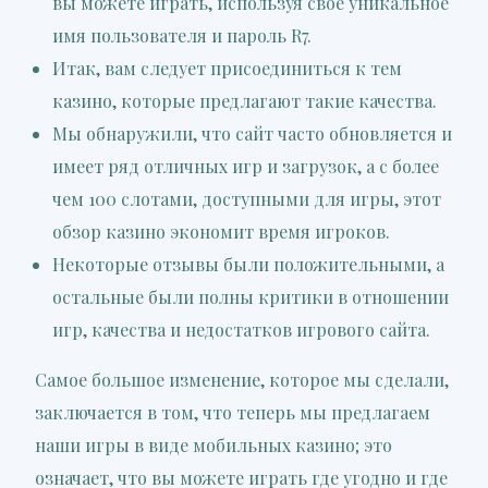
вы можете играть, используя свое уникальное
имя пользователя и пароль R7.
Итак, вам следует присоединиться к тем
казино, которые предлагают такие качества.
Мы обнаружили, что сайт часто обновляется и
имеет ряд отличных игр и загрузок, а с более
чем 100 слотами, доступными для игры, этот
обзор казино экономит время игроков.
Некоторые отзывы были положительными, а
остальные были полны критики в отношении
игр, качества и недостатков игрового сайта.
Самое большое изменение, которое мы сделали,
заключается в том, что теперь мы предлагаем
наши игры в виде мобильных казино; это
означает, что вы можете играть где угодно и где