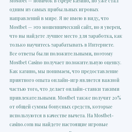
Mostbet — новичок в сфере казино, но уже стал
одним из самых прибыльных игровых
направлений в мире. Я не имею в виду, что
Mostbet — это мошеннический сайт, но я уверен,
что вы найдете лучшее место для заработка, как
только научитесь зарабатывать в Интернете.
Все ответы были положительными, поэтому
Mostbet Casino получает положительную оценку.
Как казино, мы понимаем, что предоставление
приятного опыта онлайн-игр является важной
частью того, что делает онлайн-ставки такими
привлекательными. Mostbet также получит 20%
от общей суммы бонусных средств, которые
используются в качестве вычета. На Mostbet-
casino.com вы найдете настоящие игровые