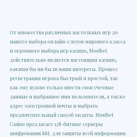
От множества различных настольных игр до
нашего выбора онлайн-слотов мирового класса
и огромного выбора игр казино, Mostbet
действительно является настоящим казино,
какими бы ни были ваши интересы. Процесс
регистрации игрока быстрый и простой, так
как ему нужно только ввести свои учетные
данные и выбранное имя пользователя, а также
адрес электронной почты и выбрать
предпочтительный способ оплаты. Mostbet
Casino предлагает 128-битные серверы
шифрования SSL для защиты всей информации.