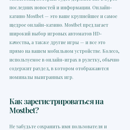
последних новостей и информации. Онлайн-
казино Mostbet — это ваше крупнейшее и самое
щедрое онлайн-казино. Mostbet предлагает
широкий выбор игровых автоматов HD-
качества, а также другие игры — и все это
прямо на вашем мобильном устройстве. Колесо,
используемое в онлайн-играх в рулетку, обычно
содержит раздел, в котором отображаются
номиналы выигранных игр.
Как зарегистрироваться на
Mostbet?
Не забудьте сохранить имя пользователя и