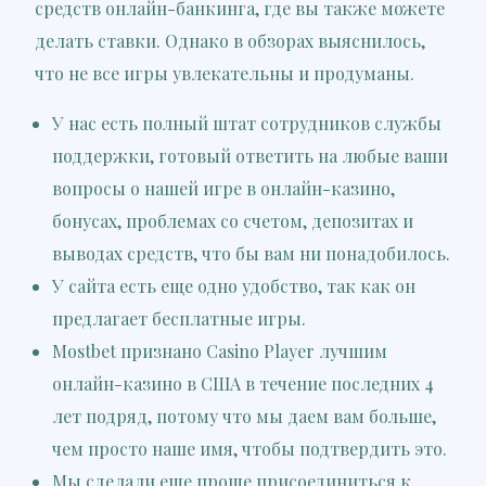
средств онлайн-банкинга, где вы также можете
делать ставки. Однако в обзорах выяснилось,
что не все игры увлекательны и продуманы.
У нас есть полный штат сотрудников службы
поддержки, готовый ответить на любые ваши
вопросы о нашей игре в онлайн-казино,
бонусах, проблемах со счетом, депозитах и
выводах средств, что бы вам ни понадобилось.
У сайта есть еще одно удобство, так как он
предлагает бесплатные игры.
Mostbet признано Casino Player лучшим
онлайн-казино в США в течение последних 4
лет подряд, потому что мы даем вам больше,
чем просто наше имя, чтобы подтвердить это.
Мы сделали еще проще присоединиться к