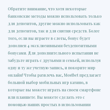
Обратите внимание, что хотя некоторые
банковские методы можно использовать только
для депозитов, другие можно использовать как
для депозитов, так и для снятия средств. Более
того, если вы играете в слоты, бонус будет
дополнен 4 эксклюзивными бездепозитными
бонусами. Для дополнительного испытания не
забудьте играть с друзьями и семьей, используя
одну и ту же учетную запись, и покорите мир
онлайн! Чтобы развлечь вас, Mostbet предлагает
большой выбор мобильных игр казино, в
которые вы можете играть на своем смартфоне
или планшете. Вы можете сделать это с
помощью наших простых в использовании