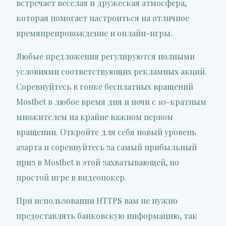
встречает веселая и дружеская атмосфера,
которая помогает настроиться на отличное
времяпрепровождение и онлайн-игры.
Любые предложения регулируются полными
условиями соответствующих рекламных акций.
Соревнуйтесь в гонке бесплатных вращений
Mostbet в любое время дня и ночи с 10-кратным
множителем на крайне важном первом
вращении. Откройте для себя новый уровень
азарта и соревнуйтесь за самый прибыльный
приз в Mostbet в этой захватывающей, но
простой игре в видеопокер.
При использовании HTTPS вам не нужно
предоставлять банковскую информацию, так