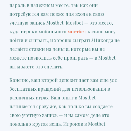
пароль в надежном месте, так как они
потребуются вам позже для входа в свою
учетную запись Mostbet. Mostbet — это место,
куда игроки мобильного
мостбет
казино могут
пойти и сыграть, и хорошо сыграть! Никогда не
делайте ставки на деньги, которые вы не
можете позволить себе проиграть — в Mostbet
вы можете это сделать.
Конечно, ваш второй депозит дает вам еще 500
бесплатных вращений для использования в
различных играх. Ваш опыт в Mostbet
начинается сразу же, как только вы создаете
свою учетную запись — и на самом деле это
довольно крутая вещь. Игроков в Mostbet