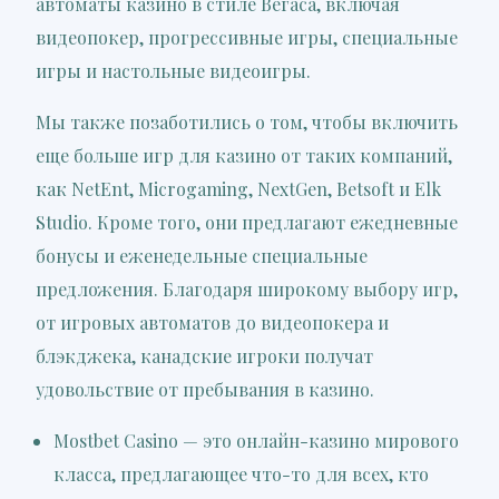
автоматы казино в стиле Вегаса, включая
видеопокер, прогрессивные игры, специальные
игры и настольные видеоигры.
Мы также позаботились о том, чтобы включить
еще больше игр для казино от таких компаний,
как NetEnt, Microgaming, NextGen, Betsoft и Elk
Studio. Кроме того, они предлагают ежедневные
бонусы и еженедельные специальные
предложения. Благодаря широкому выбору игр,
от игровых автоматов до видеопокера и
блэкджека, канадские игроки получат
удовольствие от пребывания в казино.
Mostbet Casino — это онлайн-казино мирового
класса, предлагающее что-то для всех, кто