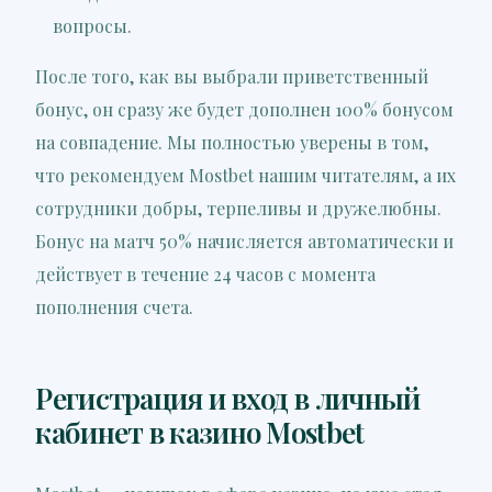
вопросы.
После того, как вы выбрали приветственный
бонус, он сразу же будет дополнен 100% бонусом
на совпадение. Мы полностью уверены в том,
что рекомендуем Mostbet нашим читателям, а их
сотрудники добры, терпеливы и дружелюбны.
Бонус на матч 50% начисляется автоматически и
действует в течение 24 часов с момента
пополнения счета.
Регистрация и вход в личный
кабинет в казино Mostbet