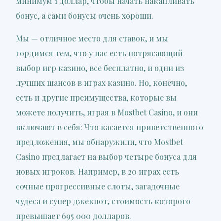
минимум 1 доллар, чтобы начать накапливать
бонус, а сами бонусы очень хороши.
Мы — отличное место для ставок, и мы
гордимся тем, что у нас есть потрясающий
выбор игр казино, все бесплатно, и одни из
лучших шансов в играх казино. Но, конечно,
есть и другие преимущества, которые вы
можете получить, играя в Mostbet Casino, и они
включают в себя: Что касается приветственного
предложения, мы обнаружили, что Mostbet
Casino предлагает на выбор четыре бонуса для
новых игроков. Например, в 20 играх есть
сочные прогрессивные слоты, загадочные
чудеса и супер джекпот, стоимость которого
превышает 695 000 долларов.