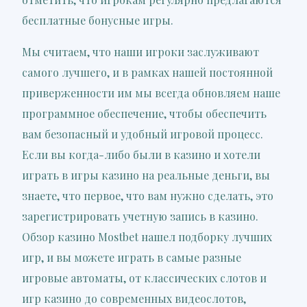
бесплатные бонусные игры.
Мы считаем, что наши игроки заслуживают
самого лучшего, и в рамках нашей постоянной
приверженности им мы всегда обновляем наше
программное обеспечение, чтобы обеспечить
вам безопасный и удобный игровой процесс.
Если вы когда-либо были в казино и хотели
играть в игры казино на реальные деньги, вы
знаете, что первое, что вам нужно сделать, это
зарегистрировать учетную запись в казино.
Обзор казино Mostbet нашел подборку лучших
игр, и вы можете играть в самые разные
игровые автоматы, от классических слотов и
игр казино до современных видеослотов,