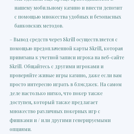
нашему мобильному казино и внести депозит
с помощью множества удобных и безопасных
банковских методов.
– Вывод средств через Skrill осуществляется с
помощью предоплаченной карты Skrill, которая
привязана к учетной записи игрока на веб-сайте
Skrill. Общайтесь с другими игроками и
проверяйте живые игры казино, даже если вам
просто интересно играть в блэкджек. На самом
деле настолько низко, что покер также
доступен, который также предлагает
множество различных покерных игр с
фишками и / или другими генерируемыми
опциями.