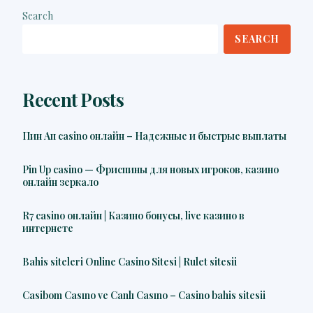
Search
SEARCH
Recent Posts
Пин Ап casino онлайн – Надежные и быстрые выплаты
Pin Up casino — Фриспины для новых игроков, казино
онлайн зеркало
R7 casino онлайн | Казино бонусы, live казино в
интернете
Bahis siteleri Online Casino Sitesi | Rulet sitesii
Casibom Casıno ve Canlı Casıno – Casino bahis sitesii