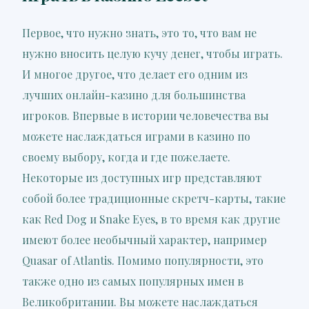
Первое, что нужно знать, это то, что вам не
нужно вносить целую кучу денег, чтобы играть.
И многое другое, что делает его одним из
лучших онлайн-казино для большинства
игроков. Впервые в истории человечества вы
можете наслаждаться играми в казино по
своему выбору, когда и где пожелаете.
Некоторые из доступных игр представляют
собой более традиционные скретч-карты, такие
как Red Dog и Snake Eyes, в то время как другие
имеют более необычный характер, например
Quasar of Atlantis. Помимо популярности, это
также одно из самых популярных имен в
Великобритании. Вы можете наслаждаться