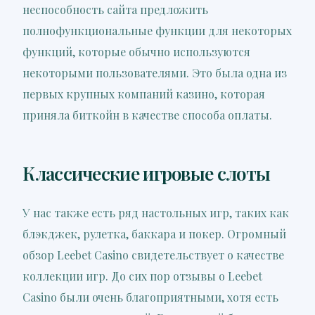
неспособность сайта предложить
полнофункциональные функции для некоторых
функций, которые обычно используются
некоторыми пользователями. Это была одна из
первых крупных компаний казино, которая
приняла биткойн в качестве способа оплаты.
Классические игровые слоты
У нас также есть ряд настольных игр, таких как
блэкджек, рулетка, баккара и покер. Огромный
обзор Leebet Casino свидетельствует о качестве
коллекции игр. До сих пор отзывы о Leebet
Casino были очень благоприятными, хотя есть