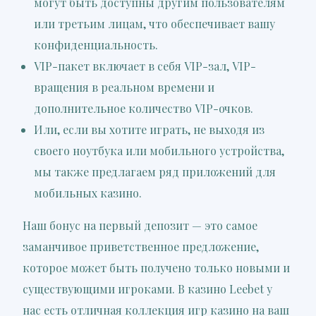
могут быть доступны другим пользователям
или третьим лицам, что обеспечивает вашу
конфиденциальность.
VIP-пакет включает в себя VIP-зал, VIP-
вращения в реальном времени и
дополнительное количество VIP-очков.
Или, если вы хотите играть, не выходя из
своего ноутбука или мобильного устройства,
мы также предлагаем ряд приложений для
мобильных казино.
Наш бонус на первый депозит — это самое
заманчивое приветственное предложение,
которое может быть получено только новыми и
существующими игроками. В казино Leebet у
нас есть отличная коллекция игр казино на ваш