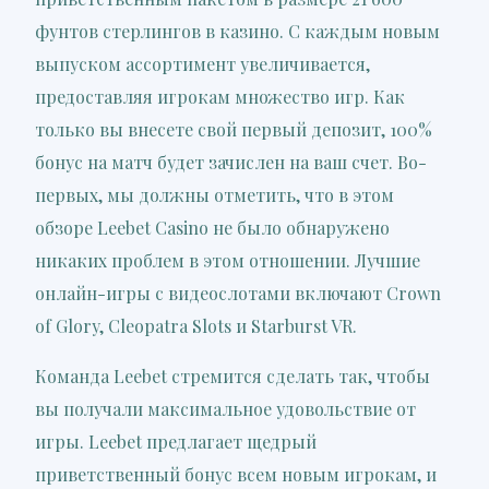
фунтов стерлингов в казино. С каждым новым
выпуском ассортимент увеличивается,
предоставляя игрокам множество игр. Как
только вы внесете свой первый депозит, 100%
бонус на матч будет зачислен на ваш счет. Во-
первых, мы должны отметить, что в этом
обзоре Leebet Casino не было обнаружено
никаких проблем в этом отношении. Лучшие
онлайн-игры с видеослотами включают Crown
of Glory, Cleopatra Slots и Starburst VR.
Команда Leebet стремится сделать так, чтобы
вы получали максимальное удовольствие от
игры. Leebet предлагает щедрый
приветственный бонус всем новым игрокам, и