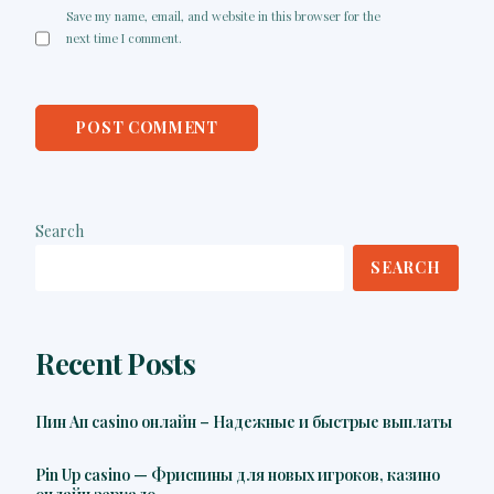
Save my name, email, and website in this browser for the
next time I comment.
Search
SEARCH
Recent Posts
Пин Ап casino онлайн – Надежные и быстрые выплаты
Pin Up casino — Фриспины для новых игроков, казино