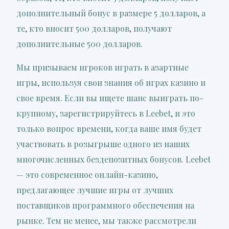
дополнительный бонус в размере 5 долларов, а
те, кто вносит 500 долларов, получают
дополнительные 500 долларов.
Мы призываем игроков играть в азартные
игры, используя свои знания об играх казино и
свое время. Если вы ищете шанс выиграть по-
крупному, зарегистрируйтесь в Leebet, и это
только вопрос времени, когда ваше имя будет
участвовать в розыгрыше одного из наших
многочисленных бездепозитных бонусов. Leebet
— это современное онлайн-казино,
предлагающее лучшие игры от лучших
поставщиков программного обеспечения на
рынке. Тем не менее, мы также рассмотрели