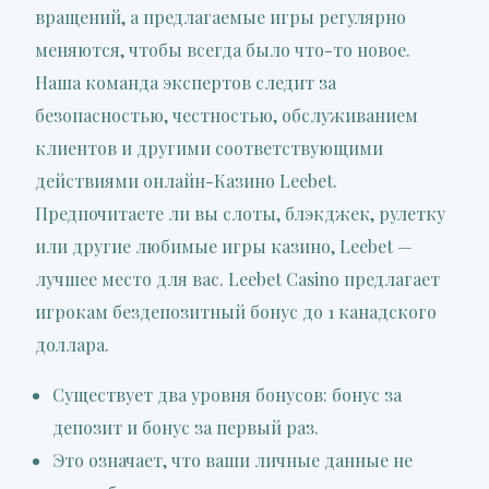
вращений, а предлагаемые игры регулярно
меняются, чтобы всегда было что-то новое.
Наша команда экспертов следит за
безопасностью, честностью, обслуживанием
клиентов и другими соответствующими
действиями онлайн-Казино Leebet.
Предпочитаете ли вы слоты, блэкджек, рулетку
или другие любимые игры казино, Leebet —
лучшее место для вас. Leebet Casino предлагает
игрокам бездепозитный бонус до 1 канадского
доллара.
Существует два уровня бонусов: бонус за
депозит и бонус за первый раз.
Это означает, что ваши личные данные не