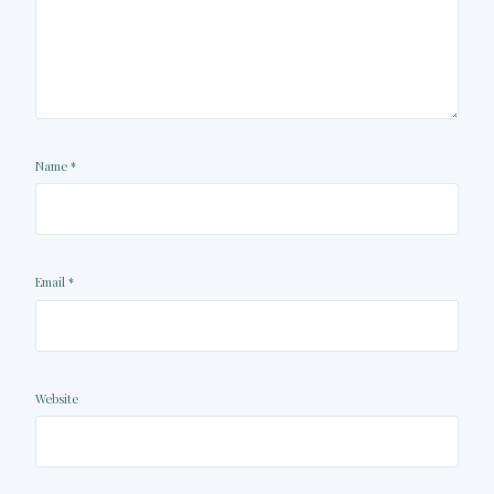
Name
*
Email
*
Website