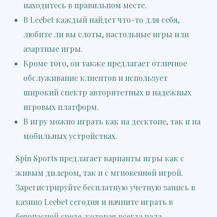
находитесь в правильном месте.
В Leebet каждый найдет что-то для себя,
любите ли вы слоты, настольные игры или
азартные игры.
Кроме того, он также предлагает отличное
обслуживание клиентов и использует
широкий спектр авторитетных и надежных
игровых платформ.
В игру можно играть как на десктопе, так и на
мобильных устройствах.
Spin Sports предлагает варианты игры как с
живым дилером, так и с мгновенной игрой.
Зарегистрируйте бесплатную учетную запись в
казино Leebet сегодня и начните играть в
безопасной среде, которая всегда рада