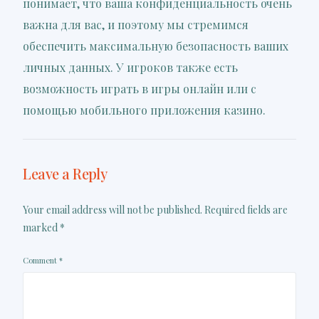
понимает, что ваша конфиденциальность очень
важна для вас, и поэтому мы стремимся
обеспечить максимальную безопасность ваших
личных данных. У игроков также есть
возможность играть в игры онлайн или с
помощью мобильного приложения казино.
Leave a Reply
Your email address will not be published.
Required fields are
marked
*
Comment
*