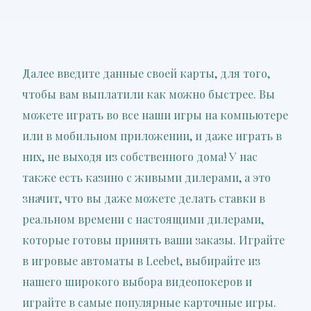
Далее введите данные своей карты, для того,
чтобы вам выплатили как можно быстрее. Вы
можете играть во все наши игры на компьютере
или в мобильном приложении, и даже играть в
них, не выходя из собственного дома! У нас
также есть казино с живыми дилерами, а это
значит, что вы даже можете делать ставки в
реальном времени с настоящими дилерами,
которые готовы принять ваши заказы. Играйте
в игровые автоматы в Leebet, выбирайте из
нашего широкого выбора видеопокеров и
играйте в самые популярные карточные игры.