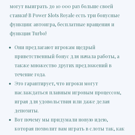
могут выиграть до 10 000 раз больше своей
ставки! В Power Slots Royale есть три бонусные
функции: автоигра, бесплатные вращения и
функция Turbo!
Они предлагают игрокам щедрый
приветственный бонус для начала работы, а
также множество других предложений в
течение года.
Это гарантирует, что игроки могут
наслаждаться плавным игровым процессом,
играя для удовольствия или даже делая
депозиты.
Вот почему мы придумали новую идею,
которая позволит вам играть в слоты так, как