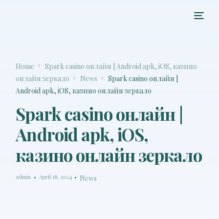
Home
Spark casino онлайн | Android apk, iOS, казино
онлайн зеркало
News
Spark casino онлайн |
Android apk, iOS, казино онлайн зеркало
Spark casino онлайн |
Android apk, iOS,
казино онлайн зеркало
admin
April 18, 2024
News