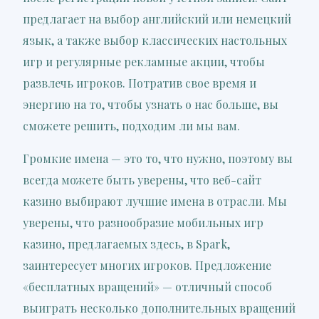
предлагает на выбор английский или немецкий
язык, а также выбор классических настольных
игр и регулярные рекламные акции, чтобы
развлечь игроков. Потратив свое время и
энергию на то, чтобы узнать о нас больше, вы
сможете решить, подходим ли мы вам.
Громкие имена — это то, что нужно, поэтому вы
всегда можете быть уверены, что веб-сайт
казино выбирают лучшие имена в отрасли. Мы
уверены, что разнообразие мобильных игр
казино, предлагаемых здесь, в Spark,
заинтересует многих игроков. Предложение
«бесплатных вращений» — отличный способ
выиграть несколько дополнительных вращений