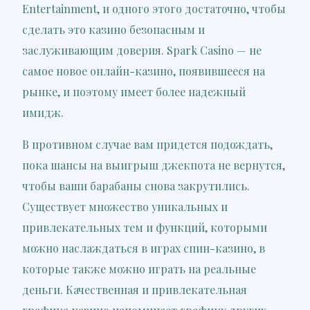
Entertainment, и одного этого достаточно, чтобы
сделать это казино безопасным и
заслуживающим доверия. Spark Casino — не
самое новое онлайн-казино, появившееся на
рынке, и поэтому имеет более надежный
имидж.
В противном случае вам придется подождать,
пока шансы на выигрыш джекпота не вернутся,
чтобы ваши барабаны снова закрутились.
Существует множество уникальных и
привлекательных тем и функций, которыми
можно наслаждаться в играх спин-казино, в
которые также можно играть на реальные
деньги. Качественная и привлекательная