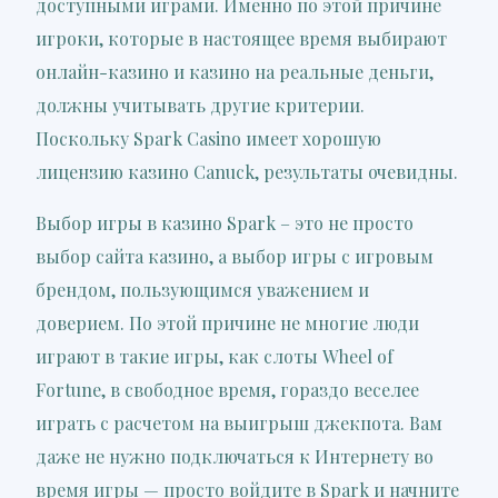
доступными играми. Именно по этой причине
игроки, которые в настоящее время выбирают
онлайн-казино и казино на реальные деньги,
должны учитывать другие критерии.
Поскольку Spark Casino имеет хорошую
лицензию казино Canuck, результаты очевидны.
Выбор игры в казино Spark – это не просто
выбор сайта казино, а выбор игры с игровым
брендом, пользующимся уважением и
доверием. По этой причине не многие люди
играют в такие игры, как слоты Wheel of
Fortune, в свободное время, гораздо веселее
играть с расчетом на выигрыш джекпота. Вам
даже не нужно подключаться к Интернету во
время игры — просто войдите в Spark и начните