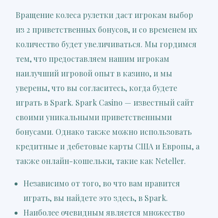
Вращение колеса рулетки даст игрокам выбор
из 2 приветственных бонусов, и со временем их
количество будет увеличиваться. Мы гордимся
тем, что предоставляем нашим игрокам
наилучший игровой опыт в казино, и мы
уверены, что вы согласитесь, когда будете
играть в Spark. Spark Casino — известный сайт
своими уникальными приветственными
бонусами. Однако также можно использовать
кредитные и дебетовые карты США и Европы, а
также онлайн-кошельки, такие как Neteller.
Независимо от того, во что вам нравится
играть, вы найдете это здесь, в Spark.
Наиболее очевидным является множество