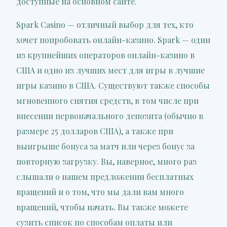
доступные на основном сайте.
Spark Casino — отличный выбор для тех, кто
хочет попробовать онлайн-казино. Spark — один
из крупнейших операторов онлайн-казино в
США и одно из лучших мест для игры в лучшие
игры казино в США. Существуют также способы
мгновенного снятия средств, в том числе при
внесении первоначального депозита (обычно в
размере 25 долларов США), а также при
выигрыше бонуса за матч или через бонус за
повторную загрузку. Вы, наверное, много раз
слышали о нашем предложении бесплатных
вращений и о том, что мы дали вам много
вращений, чтобы начать. Вы также можете
сузить список по способам оплаты или