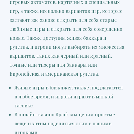
игровых автоматов, карточных и специальных
игр, а также несколько вариантов игр, которые
заставят вас заново открыть для себя старые
любимые игры и открыть для себя совершенно
новые. Также доступны живая баккара и
рулетка, и игроки могут выбирать из множества
вариантов, таких как черный или красный,
точные или тизеры для баккары или
Европейская и американская рулетка.
Живые игры в блэкджек также предлагаются
в любое время, и игроки играют в мягкой
тасовке.
В онлайн-казино Spark мы ценим простые
вещи и хотим поделиться этим с нашими
игроками.