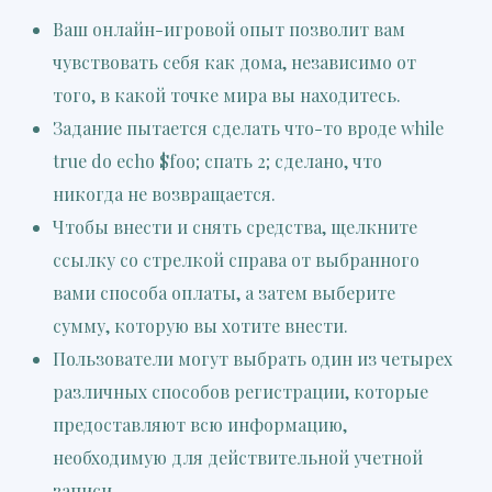
Ваш онлайн-игровой опыт позволит вам
чувствовать себя как дома, независимо от
того, в какой точке мира вы находитесь.
Задание пытается сделать что-то вроде while
true do echo $foo; спать 2; сделано, что
никогда не возвращается.
Чтобы внести и снять средства, щелкните
ссылку со стрелкой справа от выбранного
вами способа оплаты, а затем выберите
сумму, которую вы хотите внести.
Пользователи могут выбрать один из четырех
различных способов регистрации, которые
предоставляют всю информацию,
необходимую для действительной учетной
записи.