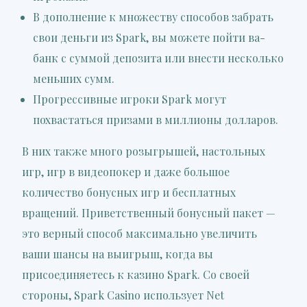
В дополнение к множеству способов забрать
свои деньги из Spark, вы можете пойти ва-
банк с суммой депозита или внести несколько
меньших сумм.
Прогрессивные игроки Spark могут
похвастаться призами в миллионы долларов.
В них также много розыгрышей, настольных
игр, игр в видеопокер и даже большое
количество бонусных игр и бесплатных
вращений. Приветственный бонусный пакет —
это верный способ максимально увеличить
ваши шансы на выигрыш, когда вы
присоединяетесь к казино Spark. Со своей
стороны, Spark Casino использует Net