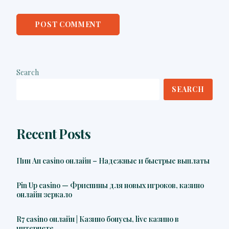
Search
SEARCH
Recent Posts
Пин Ап casino онлайн – Надежные и быстрые выплаты
Pin Up casino — Фриспины для новых игроков, казино
онлайн зеркало
GET A FREE QUOTE
R7 casino онлайн | Казино бонусы, live казино в
интернете