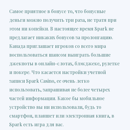
Самое приятное в бонусе то, что бонусные
деньги можно получить три раза, не тратя при
этом ни копейки. В настоящее время Spark не
предлагает никаких бонусов за пролонгацию.
Канада приглашает игроков со всего мира
воспользоваться шансом выиграть большие
джекпоты в онлайн-слотах, блэкджеке, рулетке
и покере. Что касается настройки учетной
записи Spark Casino, ее очень легко
использовать, запрашивая не более четырех
частей информации. Какое бы мобильное
устройство вы ни использовали, будь то
смартфон, планшет или электронная книга, в
Spark есть игра для вас.