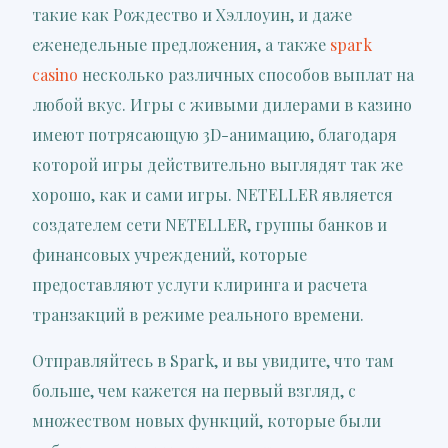
такие как Рождество и Хэллоуин, и даже
еженедельные предложения, а также
spark
casino
несколько различных способов выплат на
любой вкус. Игры с живыми дилерами в казино
имеют потрясающую 3D-анимацию, благодаря
которой игры действительно выглядят так же
хорошо, как и сами игры. NETELLER является
создателем сети NETELLER, группы банков и
финансовых учреждений, которые
предоставляют услуги клиринга и расчета
транзакций в режиме реального времени.
Отправляйтесь в Spark, и вы увидите, что там
больше, чем кажется на первый взгляд, с
множеством новых функций, которые были