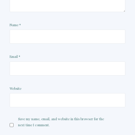
Name
*
Email
*
Website
Save my name, email, and website in this browser for the
next time I comment.