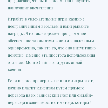
предлагают, чтобы игроки могли получить
наилучшие впечатления.
Играйте в увлекательные игры казино с
неограниченным весельем и выигрывайте
награды. Что также делает программное
обеспечение таким отзывчивым и надежным
одновременно, так это то, что оно интуитивно
понятно. Именно эта простота использования
отличает Monro Casino от других онлайн-
казино.
Если игроки проигрывают или выигрывают,
казино платит клиентам путем прямого
перевода на их банковский счет или онлайн-
перевода в зависимости от метода, который