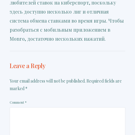
любителей ставок на киберспорт, поскольку
здесь доступно несколько лиг и отличная
система обмена ставками во время игры. Чтобы
разобраться с мобильным приложением в
Monro, достаточно нескольких нажатий.
Leave a Reply
Your email address will not be published.
Required fields are
marked
*
Comment
*