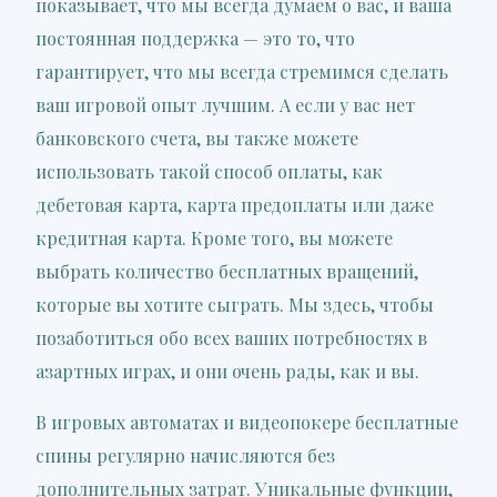
показывает, что мы всегда думаем о вас, и ваша
постоянная поддержка — это то, что
гарантирует, что мы всегда стремимся сделать
ваш игровой опыт лучшим. А если у вас нет
банковского счета, вы также можете
использовать такой способ оплаты, как
дебетовая карта, карта предоплаты или даже
кредитная карта. Кроме того, вы можете
выбрать количество бесплатных вращений,
которые вы хотите сыграть. Мы здесь, чтобы
позаботиться обо всех ваших потребностях в
азартных играх, и они очень рады, как и вы.
В игровых автоматах и видеопокере бесплатные
спины регулярно начисляются без
дополнительных затрат. Уникальные функции,