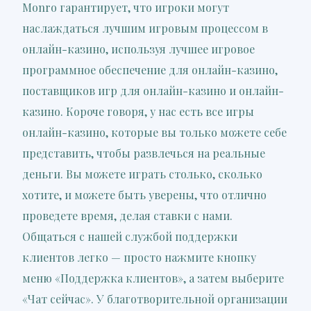
Monro гарантирует, что игроки могут
наслаждаться лучшим игровым процессом в
онлайн-казино, используя лучшее игровое
программное обеспечение для онлайн-казино,
поставщиков игр для онлайн-казино и онлайн-
казино. Короче говоря, у нас есть все игры
онлайн-казино, которые вы только можете себе
представить, чтобы развлечься на реальные
деньги. Вы можете играть столько, сколько
хотите, и можете быть уверены, что отлично
проведете время, делая ставки с нами.
Общаться с нашей службой поддержки
клиентов легко — просто нажмите кнопку
меню «Поддержка клиентов», а затем выберите
«Чат сейчас». У благотворительной организации