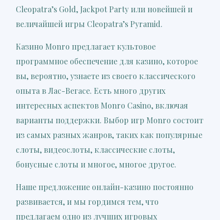
Cleopatra’s Gold, Jackpot Party или новейшей и
величайшей игры Cleopatra’s Pyramid.
Казино Monro предлагает культовое
программное обеспечение для казино, которое
вы, вероятно, узнаете из своего классического
опыта в Лас-Вегасе. Есть много других
интересных аспектов Monro Casino, включая
варианты поддержки. Выбор игр Monro состоит
из самых разных жанров, таких как популярные
слоты, видеослоты, классические слоты,
бонусные слоты и многое, многое другое.
Наше предложение онлайн-казино постоянно
развивается, и мы гордимся тем, что
предлагаем одно из лучших игровых