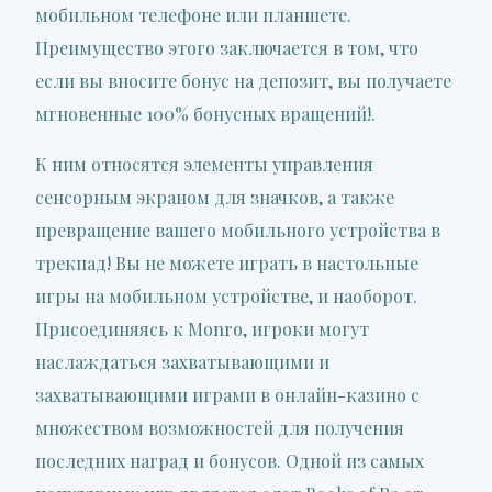
мобильном телефоне или планшете.
Преимущество этого заключается в том, что
если вы вносите бонус на депозит, вы получаете
мгновенные 100% бонусных вращений!.
К ним относятся элементы управления
сенсорным экраном для значков, а также
превращение вашего мобильного устройства в
трекпад! Вы не можете играть в настольные
игры на мобильном устройстве, и наоборот.
Присоединяясь к Monro, игроки могут
наслаждаться захватывающими и
захватывающими играми в онлайн-казино с
множеством возможностей для получения
последних наград и бонусов. Одной из самых