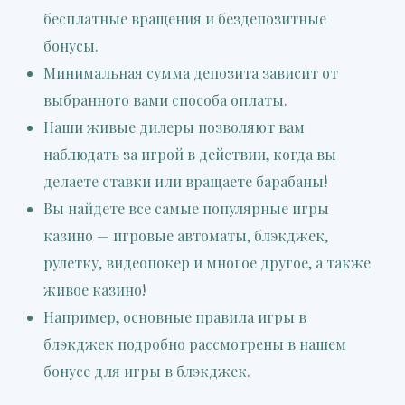
бесплатные вращения и бездепозитные
бонусы.
Минимальная сумма депозита зависит от
выбранного вами способа оплаты.
Наши живые дилеры позволяют вам
наблюдать за игрой в действии, когда вы
делаете ставки или вращаете барабаны!
Вы найдете все самые популярные игры
казино — игровые автоматы, блэкджек,
рулетку, видеопокер и многое другое, а также
живое казино!
Например, основные правила игры в
блэкджек подробно рассмотрены в нашем
бонусе для игры в блэкджек.