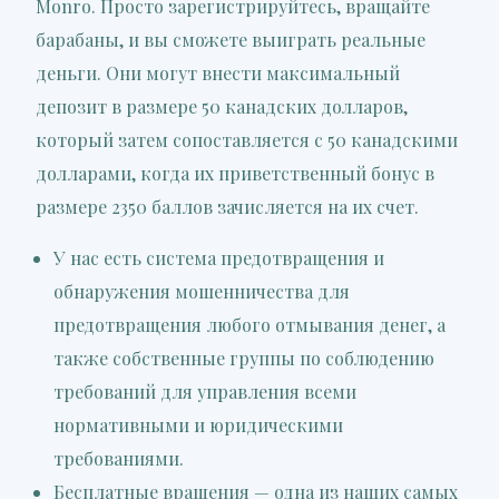
Monro. Просто зарегистрируйтесь, вращайте
барабаны, и вы сможете выиграть реальные
деньги. Они могут внести максимальный
депозит в размере 50 канадских долларов,
который затем сопоставляется с 50 канадскими
долларами, когда их приветственный бонус в
размере 2350 баллов зачисляется на их счет.
У нас есть система предотвращения и
обнаружения мошенничества для
предотвращения любого отмывания денег, а
также собственные группы по соблюдению
требований для управления всеми
нормативными и юридическими
требованиями.
Бесплатные вращения — одна из наших самых