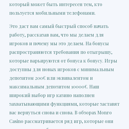
который может быть интересен тем, кто
пользуется мобильными телефонами.
Это даст вам самый быстрый способ начать
работу, рассказав вам, что мы делаем для
игроков и почему мы это делаем. На бонусы
распространяются требования по отыгрышу,
которые варьируются от бонуса к бонусу. Игры
доступны для новых игроков с минимальным
депозитом 200€ или эквивалентом и
максимальным депозитом 10000€. Наш
широкий выбор игр казино наполнен
захватывающими функциями, которые заставят
вас вернуться снова и снова. В обзорах Monro
Casino рассматривается ряд игр, которые они