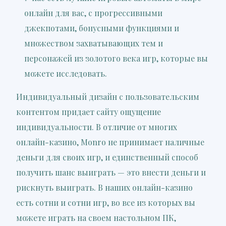
онлайн для вас, с прогрессивными
джекпотами, бонусными функциями и
множеством захватывающих тем и
персонажей из золотого века игр, которые вы
можете исследовать.
Индивидуальный дизайн с пользовательским
контентом придает сайту ощущение
индивидуальности. В отличие от многих
онлайн-казино, Monro не принимает наличные
деньги для своих игр, и единственный способ
получить шанс выиграть — это внести деньги и
рискнуть выиграть. В наших онлайн-казино
есть сотни и сотни игр, во все из которых вы
можете играть на своем настольном ПК,