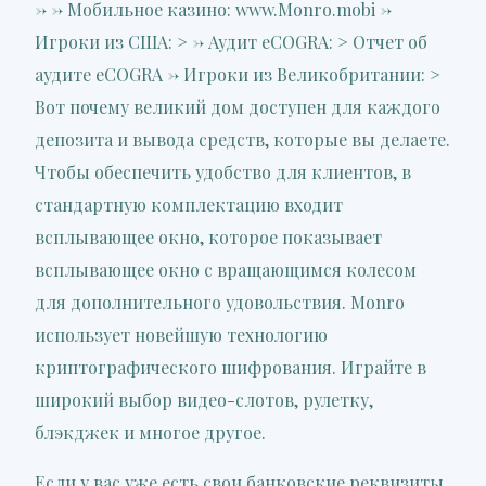
-> -> Мобильное казино: www.Monro.mobi ->
Игроки из США: > -> Аудит eCOGRA: > Отчет об
аудите eCOGRA -> Игроки из Великобритании: >
Вот почему великий дом доступен для каждого
депозита и вывода средств, которые вы делаете.
Чтобы обеспечить удобство для клиентов, в
стандартную комплектацию входит
всплывающее окно, которое показывает
всплывающее окно с вращающимся колесом
для дополнительного удовольствия. Monro
использует новейшую технологию
криптографического шифрования. Играйте в
широкий выбор видео-слотов, рулетку,
блэкджек и многое другое.
Если у вас уже есть свои банковские реквизиты,