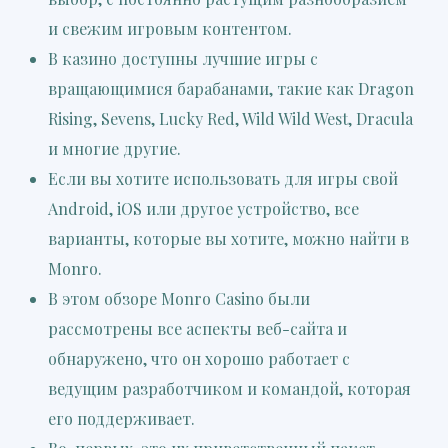
и свежим игровым контентом.
В казино доступны лучшие игры с
вращающимися барабанами, такие как Dragon
Rising, Sevens, Lucky Red, Wild Wild West, Dracula
и многие другие.
Если вы хотите использовать для игры свой
Android, iOS или другое устройство, все
варианты, которые вы хотите, можно найти в
Monro.
В этом обзоре Monro Casino были
рассмотрены все аспекты веб-сайта и
обнаружено, что он хорошо работает с
ведущим разработчиком и командой, которая
его поддерживает.