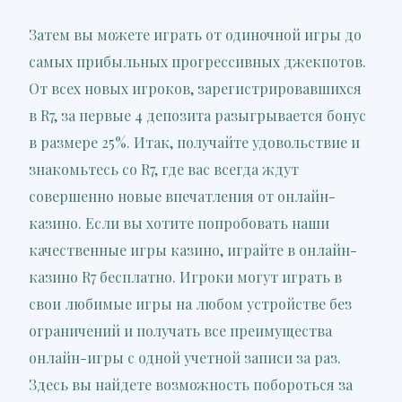
Затем вы можете играть от одиночной игры до
самых прибыльных прогрессивных джекпотов.
От всех новых игроков, зарегистрировавшихся
в R7, за первые 4 депозита разыгрывается бонус
в размере 25%. Итак, получайте удовольствие и
знакомьтесь со R7, где вас всегда ждут
совершенно новые впечатления от онлайн-
казино. Если вы хотите попробовать наши
качественные игры казино, играйте в онлайн-
казино R7 бесплатно. Игроки могут играть в
свои любимые игры на любом устройстве без
ограничений и получать все преимущества
онлайн-игры с одной учетной записи за раз.
Здесь вы найдете возможность побороться за