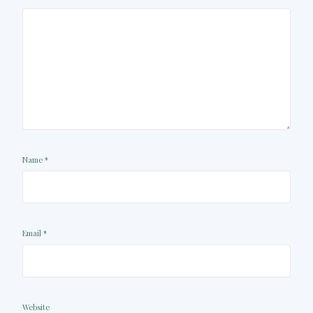
Name
*
Email
*
Website