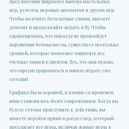
предложении широкого выбора настольных
игр, рулетки, игровых автоматов и других игр.
Чтобы получить бесплатные спины, внесите
депозит и продолжайте играть в R7. Чтобы
гарантировать, что никогда не произойдет
нарушения безопасности, существует несколько
уровней, которые помогают защитить все
учетные записи клиентов. Все, что вам нужно,
это зарегистрироваться и начать играть уже
сегодня!.
Графика была хорошей, и казино со временем
явно становилось более современным. Когда вы
будете готовы приступить к действию, вы
можете перейти прямо в раздел игр, который
предлагает все игры, включая живые игры в