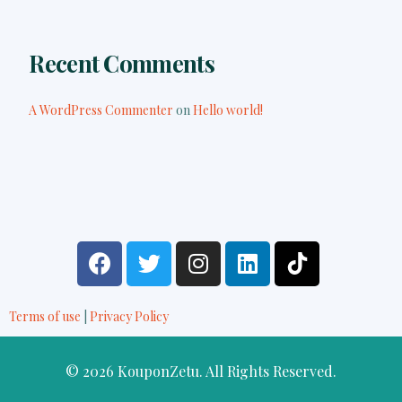
Recent Comments
A WordPress Commenter
on
Hello world!
Terms of use
|
Privacy Policy
GET A FREE QUOTE
© 2026 KouponZetu. All Rights Reserved.