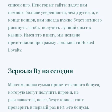
список игр. Некоторые сайты дадут вам
немного больше уверенности, чем другие, и, в
конце концов, вам иногда нужно будет немного
рискнуть, чтобы получить лучший опыт в
казино. Имея это в виду, мы недавно
представили программу лояльности Hosted
Loyalty.
Зеркала R7 на сегодня
Максимальная сумма приветственного бонуса,
которую могут получить игроки, не
разглашается, но ее, безусловно, стоит
проверить в первый раз в R7. Это бонусы,