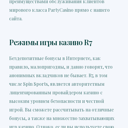
преимуществами обслуживания клиентов
мирового класса PartyCasino прямо с нашего
сайта.
Режимы игры казино R7
Бездепозитные бонусы в Интернете, как
правило, малопригодны, и давно говорят, что
анонимных вкладчиков не бывает. R7, в том
числе Spin Sports, является авторитетным
лицензированным провайдером казино с
высоким уровнем безопасности и честной
игрой. Вы сможете рассчитывать на отличные
бонусы, а также на множество захватывающих
игр казино. Однако, если вы используете свою