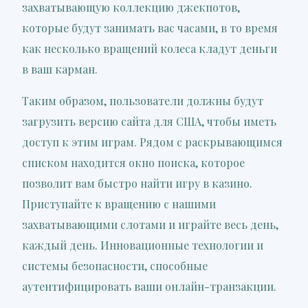
захватывающую коллекцию джекпотов,
которые будут занимать вас часами, в то время
как несколько вращений колеса кладут деньги
в ваш карман.
Таким образом, пользователи должны будут
загрузить версию сайта для США, чтобы иметь
доступ к этим играм. Рядом с раскрывающимся
списком находится окно поиска, которое
позволит вам быстро найти игру в казино.
Приступайте к вращению с нашими
захватывающими слотами и играйте весь день,
каждый день. Инновационные технологии и
системы безопасности, способные
аутентифицировать ваши онлайн-транзакции.