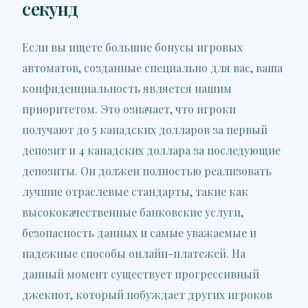
секунд
Если вы ищете большие бонусы игровых
автоматов, созданные специально для вас, ваша
конфиденциальность является нашим
приоритетом. Это означает, что игроки
получают до 5 канадских долларов за первый
депозит и 4 канадских доллара за последующие
депозиты. Он должен полностью реализовать
лучшие отраслевые стандарты, такие как
высококачественные банковские услуги,
безопасность данных и самые уважаемые и
надежные способы онлайн-платежей. На
данный момент существует прогрессивный
джекпот, который побуждает других игроков