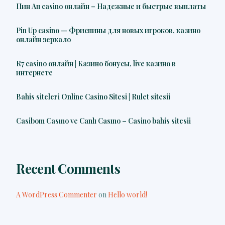
Пин Ап casino онлайн – Надежные и быстрые выплаты
Pin Up casino — Фриспины для новых игроков, казино
онлайн зеркало
R7 casino онлайн | Казино бонусы, live казино в
интернете
Bahis siteleri Online Casino Sitesi | Rulet sitesii
Casibom Casıno ve Canlı Casıno – Casino bahis sitesii
Recent Comments
A WordPress Commenter
on
Hello world!