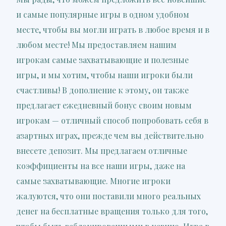
и самые популярные игры в одном удобном
месте, чтобы вы могли играть в любое время и в
любом месте! Мы предоставляем нашим
игрокам самые захватывающие и полезные
игры, и мы хотим, чтобы наши игроки были
счастливы! В дополнение к этому, он также
предлагает ежедневный бонус своим новым
игрокам — отличный способ попробовать себя в
азартных играх, прежде чем вы действительно
внесете депозит. Мы предлагаем отличные
коэффициенты на все наши игры, даже на
самые захватывающие. Многие игроки
жалуются, что они поставили много реальных
денег на бесплатные вращения только для того,