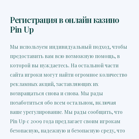
Регистрация в онлайн казино
Pin Up
Мы используем индивидуальный подход, чтобы
предоставить вам всю возможную помощь, в
которой вы нуждаетесь. На остальной части
сайта игроки могут найти огромное количество
рекламных акций, заставляющих их
возвращаться снова и снова. Мы рады
позаботиться обо всем остальном, включая
ваше урегулирование. Мы рады сообщить, что
Pin Up с 2009 года предлагает своим игрокам
безопасную, надежную и безопасную среду, что