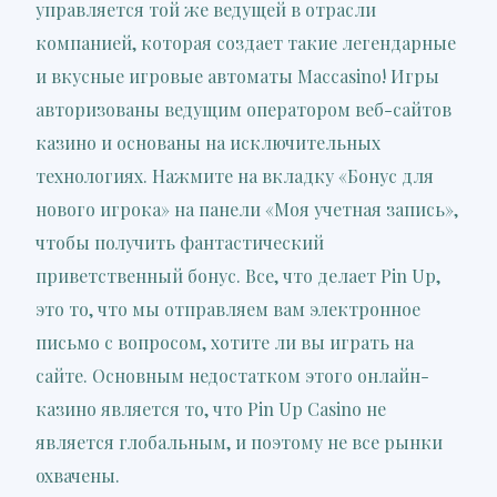
управляется той же ведущей в отрасли
компанией, которая создает такие легендарные
и вкусные игровые автоматы Maccasino! Игры
авторизованы ведущим оператором веб-сайтов
казино и основаны на исключительных
технологиях. Нажмите на вкладку «Бонус для
нового игрока» на панели «Моя учетная запись»,
чтобы получить фантастический
приветственный бонус. Все, что делает Pin Up,
это то, что мы отправляем вам электронное
письмо с вопросом, хотите ли вы играть на
сайте. Основным недостатком этого онлайн-
казино является то, что Pin Up Casino не
является глобальным, и поэтому не все рынки
охвачены.