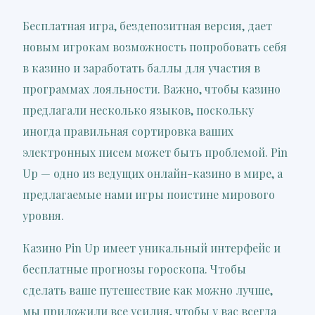
Бесплатная игра, бездепозитная версия, дает
новым игрокам возможность попробовать себя
в казино и заработать баллы для участия в
программах лояльности. Важно, чтобы казино
предлагали несколько языков, поскольку
иногда правильная сортировка ваших
электронных писем может быть проблемой. Pin
Up — одно из ведущих онлайн-казино в мире, а
предлагаемые нами игры поистине мирового
уровня.
Казино Pin Up имеет уникальный интерфейс и
бесплатные прогнозы гороскопа. Чтобы
сделать ваше путешествие как можно лучше,
мы приложили все усилия, чтобы у вас всегда