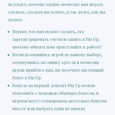
истекает, поэтому казино позволит вам играть
столько, сколько вы хотите, и так долго, как вы
хотите.
Первое, что вам нужно сделать, это
зарегистрировать учетную запись в Pin Up,
поэтому обязательно приступайте к работе!
Воспользовавшись игрой по вашему выбору,
откинувшись на спинку кресла и позволив
играм прийти к вам, вы получите настоящий
бонус в Pin Up.
Бонусы на первый депозит Pin Up можно
пополнить с помощью обычных бонусов, и
игроки могут суммировать несколько бонусов
вместе или выбрать один из многих