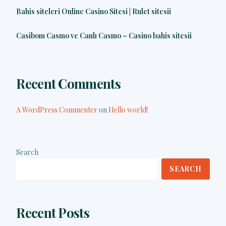
Bahis siteleri Online Casino Sitesi | Rulet sitesii
Casibom Casıno ve Canlı Casıno – Casino bahis sitesii
Recent Comments
A WordPress Commenter
on
Hello world!
Search
SEARCH
Recent Posts