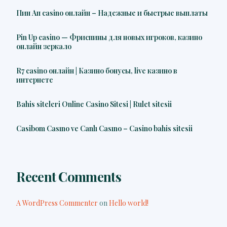
Пин Ап casino онлайн – Надежные и быстрые выплаты
Pin Up casino — Фриспины для новых игроков, казино
онлайн зеркало
R7 casino онлайн | Казино бонусы, live казино в
интернете
Bahis siteleri Online Casino Sitesi | Rulet sitesii
Casibom Casıno ve Canlı Casıno – Casino bahis sitesii
Recent Comments
A WordPress Commenter
on
Hello world!