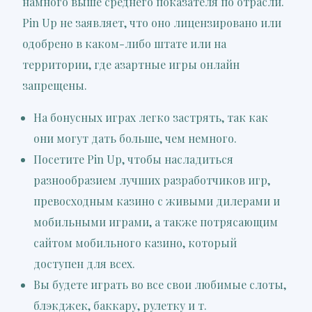
намного выше среднего показателя по отрасли.
Pin Up не заявляет, что оно лицензировано или
одобрено в каком-либо штате или на
территории, где азартные игры онлайн
запрещены.
На бонусных играх легко застрять, так как
они могут дать больше, чем немного.
Посетите Pin Up, чтобы насладиться
разнообразием лучших разработчиков игр,
превосходным казино с живыми дилерами и
мобильными играми, а также потрясающим
сайтом мобильного казино, который
доступен для всех.
Вы будете играть во все свои любимые слоты,
блэкджек, баккару, рулетку и т.