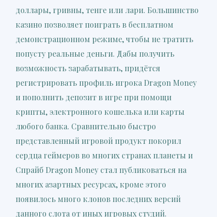
доллары, гривны, тенге или лари. Большинство
казино позволяет поиграть в бесплатном
демонстрационном режиме, чтобы не тратить
попусту реальные деньги. Дабы получить
возможность зарабатывать, придётся
регистрировать профиль игрока Dragon Money
и пополнить депозит в игре при помощи
крипты, электронного кошелька или карты
любого банка. Сравнительно быстро
представленный игровой продукт покорил
сердца геймеров во многих странах планеты и
Спрайб Dragon Money стал публиковаться на
многих азартных ресурсах, кроме этого
появилось много клонов последних версий
данного слота от иных игровых студий.