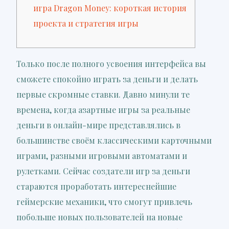
игра Dragon Money: короткая история
проекта и стратегия игры
Только после полного усвоения интерфейса вы
сможете спокойно играть за деньги и делать
первые скромные ставки. Давно минули те
времена, когда азартные игры за реальные
деньги в онлайн-мире представлялись в
большинстве своём классическими карточными
играми, разными игровыми автоматами и
рулетками. Сейчас создатели игр за деньги
стараются проработать интереснейшие
геймерские механики, что смогут привлечь
побольше новых пользователей на новые