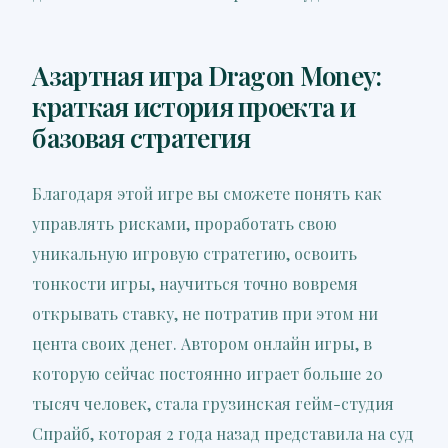
Азартная игра Dragon Money:
краткая история проекта и
базовая стратегия
Благодаря этой игре вы сможете понять как
управлять рисками, проработать свою
уникальную игровую стратегию, освоить
тонкости игры, научиться точно вовремя
открывать ставку, не потратив при этом ни
цента своих денег. Автором онлайн игры, в
которую сейчас постоянно играет больше 20
GET A FREE QUOTE
тысяч человек, стала грузинская гейм-студия
Спрайб, которая 2 года назад представила на суд