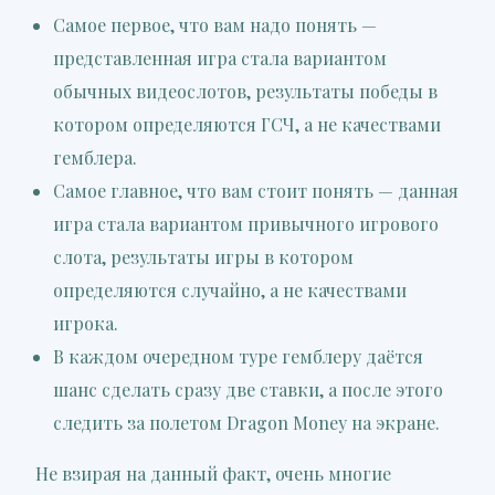
Самое первое, что вам надо понять —
представленная игра стала вариантом
обычных видеослотов, результаты победы в
котором определяются ГСЧ, а не качествами
гемблера.
Самое главное, что вам стоит понять — данная
игра стала вариантом привычного игрового
слота, результаты игры в котором
определяются случайно, а не качествами
игрока.
В каждом очередном туре гемблеру даётся
шанс сделать сразу две ставки, а после этого
следить за полетом Dragon Money на экране.
Не взирая на данный факт, очень многие