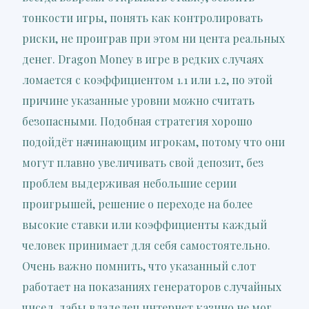
тонкости игры, понять как контролировать
риски, не проиграв при этом ни цента реальных
денег. Dragon Money в игре в редких случаях
ломается с коэффициентом 1.1 или 1.2, по этой
причине указанные уровни можно считать
безопасными. Подобная стратегия хорошо
подойдёт начинающим игрокам, потому что они
могут плавно увеличивать свой депозит, без
проблем выдерживая небольшие серии
проигрышей, решение о переходе на более
высокие ставки или коэффициенты каждый
человек принимает для себя самостоятельно.
Очень важно помнить, что указанный слот
работает на показаниях генераторов случайных
чисел, дабы владелец интернет казино не мог