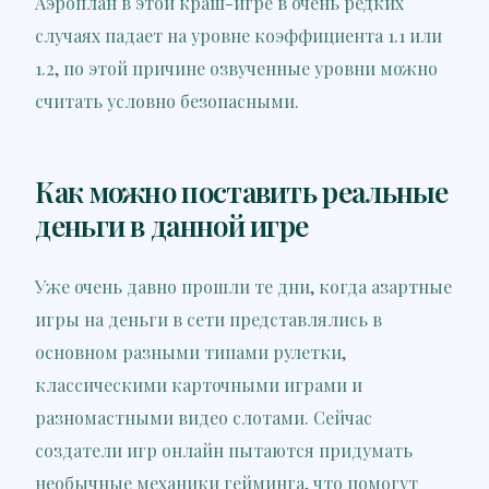
Аэроплан в этой краш-игре в очень редких
случаях падает на уровне коэффициента 1.1 или
1.2, по этой причине озвученные уровни можно
считать условно безопасными.
Как можно поставить реальные
деньги в данной игре
Уже очень давно прошли те дни, когда азартные
игры на деньги в сети представлялись в
основном разными типами рулетки,
классическими карточными играми и
разномастными видео слотами. Сейчас
создатели игр онлайн пытаются придумать
необычные механики гейминга, что помогут