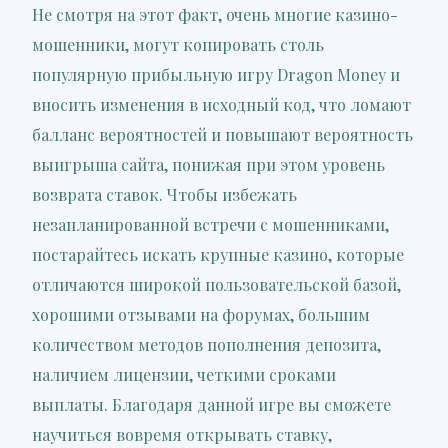
Не смотря на этот факт, очень многие казино-
мошенники, могут копировать столь
популярную прибыльную игру Dragon Money и
вносить изменения в исходный код, что ломают
балланс вероятностей и повышают вероятность
выигрыша сайта, понижая при этом уровень
возврата ставок. Чтобы избежать
незапланированной встречи с мошенниками,
постарайтесь искать крупные казино, которые
отличаются широкой пользовательской базой,
хорошими отзывами на форумах, большим
количеством методов пополнения депозита,
наличием лицензии, четкими сроками
выплаты. Благодаря данной игре вы сможете
научиться вовремя открывать ставку,