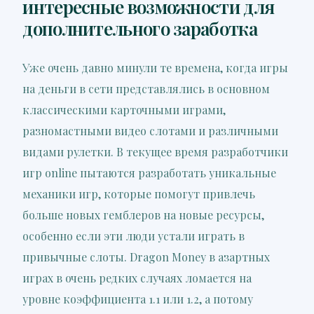
интересные возможности для
дополнительного заработка
Уже очень давно минули те времена, когда игры
на деньги в сети представлялись в основном
классическими карточными играми,
разномастными видео слотами и различными
видами рулетки. В текущее время разработчики
игр online пытаются разработать уникальные
механики игр, которые помогут привлечь
больше новых гемблеров на новые ресурсы,
особенно если эти люди устали играть в
привычные слоты. Dragon Money в азартных
играх в очень редких случаях ломается на
уровне коэффициента 1.1 или 1.2, а потому