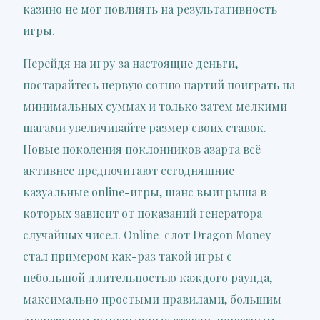
казино не мог повлиять на результативность
игры.
Перейдя на игру за настоящие деньги,
постарайтесь первую сотню партий поиграть на
минимальных суммах и только затем мелкими
шагами увеличивайте размер своих ставок.
Новые поколения поклонников азарта всё
активнее предпочитают сегодняшние
казуальные online-игры, шанс выигрыша в
которых зависит от показаний генератора
случайных чисел. Online-слот Dragon Money
стал примером как-раз такой игры с
небольшой длительностью каждого раунда,
максимально простыми правилами, большим