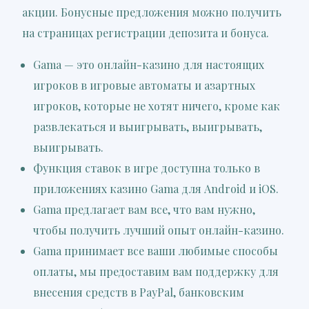
акции. Бонусные предложения можно получить
на страницах регистрации депозита и бонуса.
Gama — это онлайн-казино для настоящих
игроков в игровые автоматы и азартных
игроков, которые не хотят ничего, кроме как
развлекаться и выигрывать, выигрывать,
выигрывать.
Функция ставок в игре доступна только в
приложениях казино Gama для Android и iOS.
Gama предлагает вам все, что вам нужно,
чтобы получить лучший опыт онлайн-казино.
Gama принимает все ваши любимые способы
оплаты, мы предоставим вам поддержку для
внесения средств в PayPal, банковским