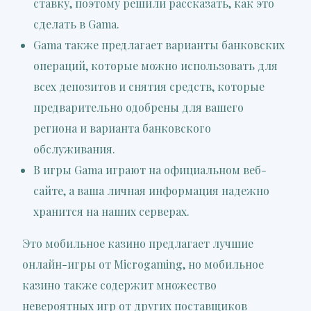
ставку, поэтому решили рассказать, как это
сделать в Gama.
Gama также предлагает варианты банковских
операций, которые можно использовать для
всех депозитов и снятия средств, которые
предварительно одобрены для вашего
региона и варианта банковского
обслуживания.
В игры Gama играют на официальном веб-
сайте, а ваша личная информация надежно
хранится на наших серверах.
Это мобильное казино предлагает лучшие
онлайн-игры от Microgaming, но мобильное
казино также содержит множество
невероятных игр от других поставщиков