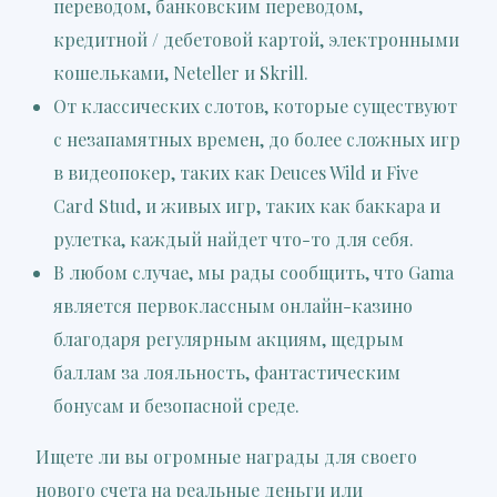
переводом, банковским переводом,
кредитной / дебетовой картой, электронными
кошельками, Neteller и Skrill.
От классических слотов, которые существуют
с незапамятных времен, до более сложных игр
в видеопокер, таких как Deuces Wild и Five
Card Stud, и живых игр, таких как баккара и
рулетка, каждый найдет что-то для себя.
В любом случае, мы рады сообщить, что Gama
является первоклассным онлайн-казино
благодаря регулярным акциям, щедрым
баллам за лояльность, фантастическим
бонусам и безопасной среде.
Ищете ли вы огромные награды для своего
нового счета на реальные деньги или