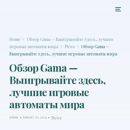
Home
Обзор Gama — Выигрывайте здесь, лучшие
игровые автоматы мира
News
Обзор Gama —
Выигрывайте здесь, лучшие игровые автоматы мира
Обзор Gama —
Выигрывайте здесь,
лучшие игровые
автоматы мира
admin
January 29, 2024
News