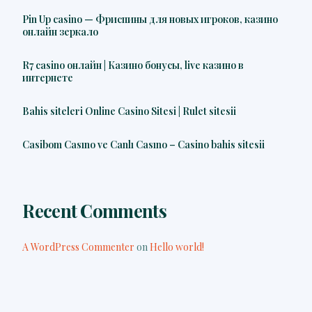
Pin Up casino — Фриспины для новых игроков, казино
онлайн зеркало
R7 casino онлайн | Казино бонусы, live казино в
интернете
Bahis siteleri Online Casino Sitesi | Rulet sitesii
Casibom Casıno ve Canlı Casıno – Casino bahis sitesii
Recent Comments
A WordPress Commenter
on
Hello world!