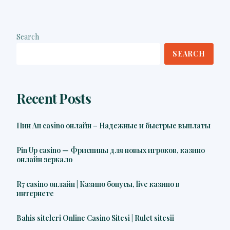
Search
SEARCH
Recent Posts
Пин Ап casino онлайн – Надежные и быстрые выплаты
Pin Up casino — Фриспины для новых игроков, казино
онлайн зеркало
R7 casino онлайн | Казино бонусы, live казино в
интернете
Bahis siteleri Online Casino Sitesi | Rulet sitesii