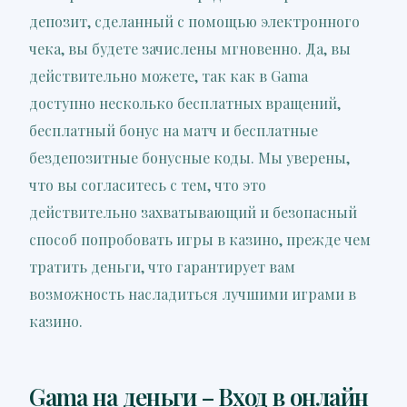
депозит, сделанный с помощью электронного
чека, вы будете зачислены мгновенно. Да, вы
действительно можете, так как в Gama
доступно несколько бесплатных вращений,
бесплатный бонус на матч и бесплатные
бездепозитные бонусные коды. Мы уверены,
что вы согласитесь с тем, что это
действительно захватывающий и безопасный
способ попробовать игры в казино, прежде чем
тратить деньги, что гарантирует вам
возможность насладиться лучшими играми в
казино.
Gama на деньги – Вход в онлайн