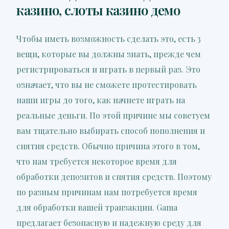
казино, слоты казино демо
Чтобы иметь возможность сделать это, есть 3
вещи, которые вы должны знать, прежде чем
регистрироваться и играть в первый раз. Это
означает, что вы не сможете протестировать
наши игры до того, как начнете играть на
реальные деньги. По этой причине мы советуем
вам тщательно выбирать способ пополнения и
снятия средств. Обычно причина этого в том,
что нам требуется некоторое время для
обработки депозитов и снятия средств. Поэтому
по разным причинам нам потребуется время
для обработки вашей транзакции. Gama
предлагает безопасную и надежную среду для