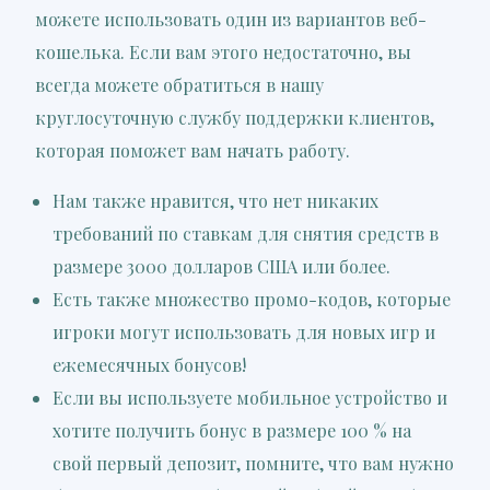
можете использовать один из вариантов веб-
кошелька. Если вам этого недостаточно, вы
всегда можете обратиться в нашу
круглосуточную службу поддержки клиентов,
которая поможет вам начать работу.
Нам также нравится, что нет никаких
требований по ставкам для снятия средств в
размере 3000 долларов США или более.
Есть также множество промо-кодов, которые
игроки могут использовать для новых игр и
ежемесячных бонусов!
Если вы используете мобильное устройство и
хотите получить бонус в размере 100 % на
свой первый депозит, помните, что вам нужно