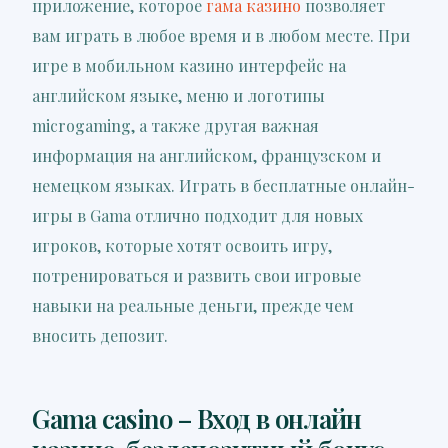
приложение, которое
гама казино
позволяет
вам играть в любое время и в любом месте. При
игре в мобильном казино интерфейс на
английском языке, меню и логотипы
microgaming, а также другая важная
информация на английском, французском и
немецком языках. Играть в бесплатные онлайн-
игры в Gama отлично подходит для новых
игроков, которые хотят освоить игру,
потренироваться и развить свои игровые
навыки на реальные деньги, прежде чем
вносить депозит.
Gama casino – Вход в онлайн