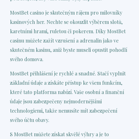
MostBet casino je skutečným rájem pro milovníky
kasinových her. Nechte se okouzlit výběrem slotů,
karetními hrami, ruletou či pokerem. Díky MostBet
casinu můžete zažít vzrušení a adrenalin jako ve
skutečném kasinu, aniž byste museli opustit pohodlí
svého domova.
MostBet přihlášení je rychlé a snadné. Stačí vyplnit
základní údaje a získáte přístup ke všem funkcím,
které tato platforma nabízí. Vaše osobní a finanční
údaje jsou zabezpečeny nejmodernějšími
technologiemi, takže nemusíte mít zabezpečení
svého účtu obavy.
S MostBet můžete získat skvělé výhry a je to