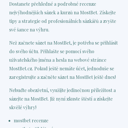
Dostanete přehledné a podrobné recenze
nejvýhodnějších sázek a kurzů na MostBet. Získejte
tipy a strategie od profesionálních sázkářů a zvyšte
své šance na výhru.
Než začnete sázet na MostBet, je potřeba se přihlásit
do svého účtu. Přihlašte se pomocí svého
uživatelského jména a hesla na webové stránce
MostBet.cz. Pokud ještě nemáte účet, jednoduše se
zaregistrujte a začněte sázet na MostBet ještě dnes!
Nebuďte obezřetní, využijte jedinečnou příležitost a
sázejte na MostBet. Již nyní zkuste štěstí a získejte
skvělé výhry!
mostbet recenze