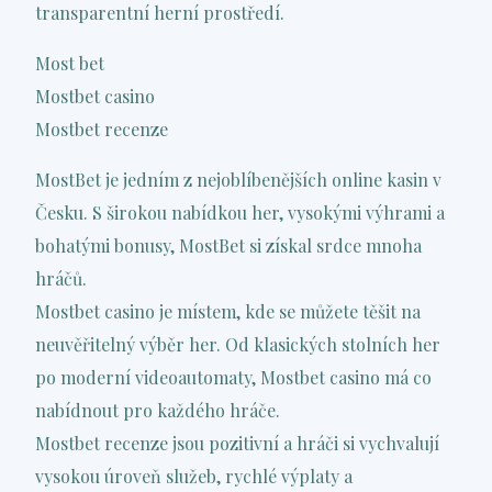
transparentní herní prostředí.
Most bet
Mostbet casino
Mostbet recenze
MostBet je jedním z nejoblíbenějších online kasin v
Česku. S širokou nabídkou her, vysokými výhrami a
bohatými bonusy, MostBet si získal srdce mnoha
hráčů.
Mostbet casino je místem, kde se můžete těšit na
neuvěřitelný výběr her. Od klasických stolních her
po moderní videoautomaty, Mostbet casino má co
nabídnout pro každého hráče.
Mostbet recenze jsou pozitivní a hráči si vychvalují
vysokou úroveň služeb, rychlé výplaty a