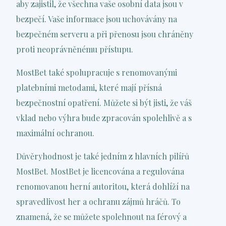
aby zajistil, že všechna vaše osobní data jsou v
bezpečí. Vaše informace jsou uchovávány na
bezpečném serveru a při přenosu jsou chráněny
proti neoprávněnému přístupu.
MostBet také spolupracuje s renomovanými
platebními metodami, které mají přísná
bezpečnostní opatření. Můžete si být jisti, že váš
vklad nebo výhra bude zpracován spolehlivě a s
maximální ochranou.
Důvěryhodnost je také jedním z hlavních pilířů
MostBet. MostBet je licencována a regulována
renomovanou herní autoritou, která dohlíží na
spravedlivost her a ochranu zájmů hráčů. To
znamená, že se můžete spolehnout na férový a