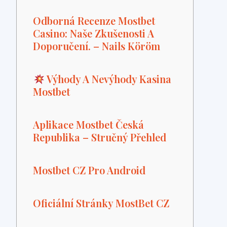
Odborná Recenze Mostbet
Casino: Naše Zkušenosti A
Doporučení. – Nails Köröm
Výhody A Nevýhody Kasina
Mostbet
Aplikace Mostbet Česká
Republika – Stručný Přehled
Mostbet CZ Pro Android
Oficiální Stránky MostBet CZ