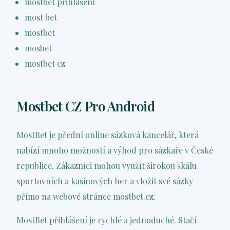
mostbet přihlášení
most bet
mostbet
mosbet
mostbet cz
Mostbet CZ Pro Android
MostBet je přední online sázková kancelář, která
nabízí mnoho možností a výhod pro sázkaře v České
republice. Zákazníci mohou využít širokou škálu
sportovních a kasinových her a vložit své sázky
přímo na webové stránce mostbet.cz.
MostBet přihlášení je rychlé a jednoduché. Stačí