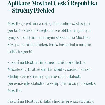
Aplikace Mostbet Česká Republika
– Stručný Přehled
MostBet je jedním z nejlepších online sázkových
portálů v Česku. Sázejte na své oblíbené sporty a
týmy s rychlými a snadnými sázkami na MostBet.
Sázejte na fotbal, hokej, tenis, basketbal a mnoho
dalších sportů.
Sázení na MostBet je jednoduché a přehledné.
Můžete si vybrat ze široké nabídky sázek a kurzů.
Sledujte živé streamy sportovních událostí,
porovnávejte statistiky a vstupujte do živých sázek s
MostBet.
Sázení na MostBet je také vhodné pro začátečníky.