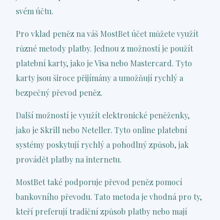
svém účtu.
Pro vklad peněz na váš MostBet účet můžete využít
různé metody platby. Jednou z možností je použít
platební karty, jako je Visa nebo Mastercard. Tyto
karty jsou široce přijímány a umožňují rychlý a
bezpečný převod peněz.
Další možností je využít elektronické peněženky,
jako je Skrill nebo Neteller. Tyto online platební
systémy poskytují rychlý a pohodlný způsob, jak
provádět platby na internetu.
MostBet také podporuje převod peněz pomocí
bankovního převodu. Tato metoda je vhodná pro ty,
kteří preferují tradiční způsob platby nebo mají