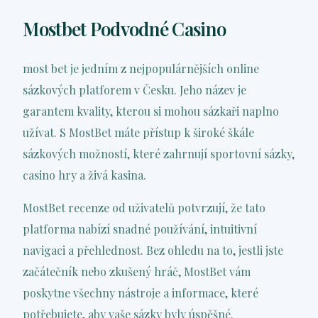
Mostbet Podvodné Casino
most bet je jedním z nejpopulárnějších online
sázkových platforem v Česku. Jeho název je
garantem kvality, kterou si mohou sázkaři naplno
užívat. S MostBet máte přístup k široké škále
sázkových možností, které zahrnují sportovní sázky,
casino hry a živá kasina.
MostBet recenze od uživatelů potvrzují, že tato
platforma nabízí snadné používání, intuitivní
navigaci a přehlednost. Bez ohledu na to, jestli jste
začátečník nebo zkušený hráč, MostBet vám
poskytne všechny nástroje a informace, které
potřebujete, aby vaše sázky byly úspěšné.