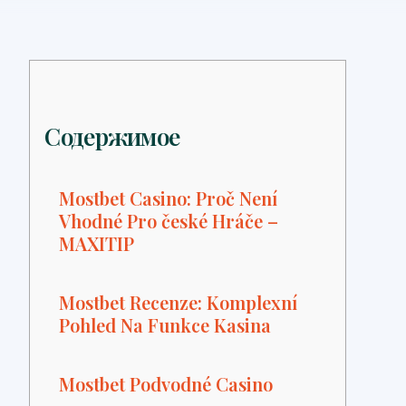
Содержимое
Mostbet Casino: Proč Není
Vhodné Pro české Hráče –
MAXITIP
Mostbet Recenze: Komplexní
Pohled Na Funkce Kasina
Mostbet Podvodné Casino