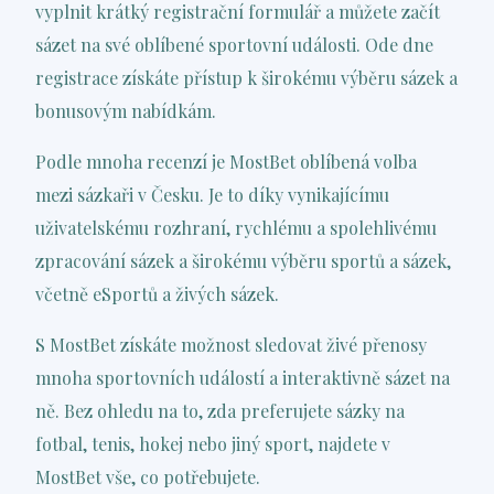
vyplnit krátký registrační formulář a můžete začít
sázet na své oblíbené sportovní události. Ode dne
registrace získáte přístup k širokému výběru sázek a
bonusovým nabídkám.
Podle mnoha recenzí je MostBet oblíbená volba
mezi sázkaři v Česku. Je to díky vynikajícímu
uživatelskému rozhraní, rychlému a spolehlivému
zpracování sázek a širokému výběru sportů a sázek,
včetně eSportů a živých sázek.
S MostBet získáte možnost sledovat živé přenosy
mnoha sportovních událostí a interaktivně sázet na
ně. Bez ohledu na to, zda preferujete sázky na
fotbal, tenis, hokej nebo jiný sport, najdete v
MostBet vše, co potřebujete.