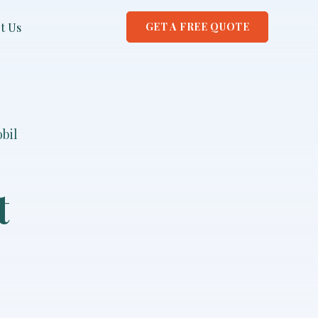
GET A FREE QUOTE
t Us
bil
t