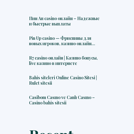
Пин Ап casino онлайн – Надежные
и быстрые выплаты
Pin Up casino — Фриспины для
новых игроков, казино онлайн
зеркало
R7 casino онлайн | Казино бонусы,
live казино в интернете
Bahis siteleri Online Casino Sitesi |
Rulet sitesii
Casibom Casıno ve Canlı Casıno –
Casino bahis sitesii