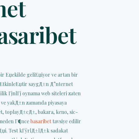
net
saribet
r Еџekilde geliЕџiyor ve artan bir
tkinleЕџtir saygД±n Д°nternet
ilik ГјnlГј oynama web siteleri zaten
k ve yakД±n zamanda piyasaya
et, toplayД±cД±, bakara, keno, sic-
Г§meden Г¶nce
basaribet
tavsiye edilir
Дџi. Test kГўrlД±lД±k sadakat