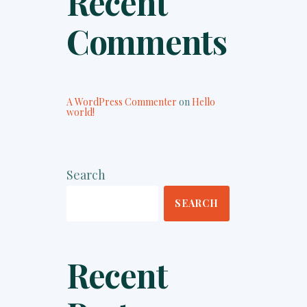
Recent
Comments
A WordPress Commenter
on
Hello
world!
Search
SEARCH
Recent