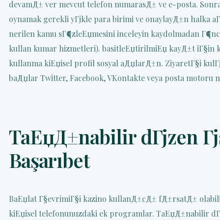
devamД± ver mevcut telefon numarasД± ve e-posta. Sonraki
oynamak gerekli yГјkle para birimi ve onaylayД±n halka a
nerilen kamu sГ¶zleЕџmesini inceleyin kaydolmadan Г¶nc
kullan kumar hizmetleri). basitleЕџtirilmiЕџ kayД±t iГ§
kullanma kiЕџisel profil sosyal aДџlarД±n. ZiyaretГ§i kulГ
baДџlar Twitter, Facebook, VKontakte veya posta motoru m
TaЕџД±nabilir dГјzen Гј
Başarıbet
BaЕџlat Г§evrimiГ§i kazino kullanД±cД± fД±rsatД± olabil
kiЕџisel telefonunuzdaki ek programlar. TaЕџД±nabilir 