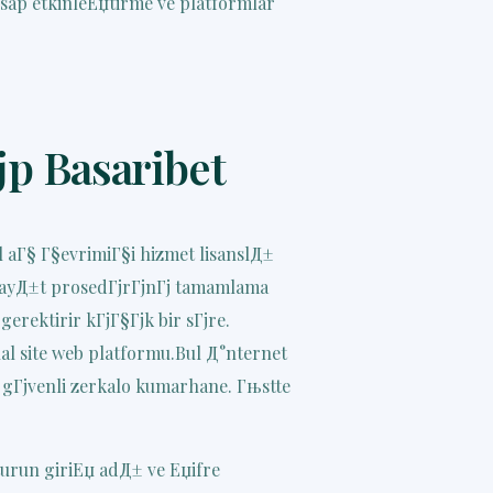
sap etkinleЕџtirme ve platformlar
p Basaribet
il aГ§ Г§evrimiГ§i hizmet lisanslД±
KayД±t prosedГјrГјnГј tamamlama
ektirir kГјГ§Гјk bir sГјre.
nal site web platformu.Bul Д°nternet
r gГјvenli zerkalo kumarhane. Гњstte
turun giriЕџ adД± ve Еџifre