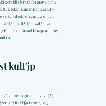
 gerekli Гјcretli formatta oyun
Г§Д±k teklif kumar portalД±.Г–
e ve kabul ediyorsanД±z onayla
in katД±lД±mcД± fД±rsatД± var
јp formlar kiЕџisel hesap, onu hesap
ail.ru.
st kulГјp
ir yГјkleme uygulama dveya iДџer
dГјzen aГ§Д±kГ§a tarayД±cД±