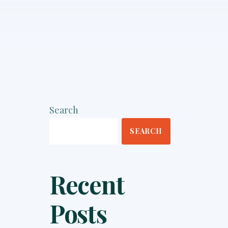
Search
SEARCH
Recent
Posts